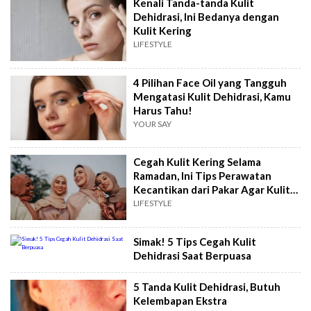
Kenali Tanda-tanda Kulit
Dehidrasi, Ini Bedanya dengan
Kulit Kering
LIFESTYLE
4 Pilihan Face Oil yang Tangguh
Mengatasi Kulit Dehidrasi, Kamu
Harus Tahu!
YOUR SAY
Cegah Kulit Kering Selama
Ramadan, Ini Tips Perawatan
Kecantikan dari Pakar Agar Kulit
Sehat dan Glowing Sambut
LIFESTYLE
Lebaran
Simak! 5 Tips Cegah Kulit
Dehidrasi Saat Berpuasa
5 Tanda Kulit Dehidrasi, Butuh
Kelembapan Ekstra