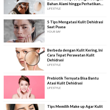
Bahan Alami hingga Perhatikan
Posisi Tidur di Malam Hari
LIFESTYLE
5 Tips Mengatasi Kulit Dehidrasi
Saat Puasa
YOUR SAY
Berbeda dengan Kulit Kering, Ini
Cara Tepat Perawatan Kulit
Dehidrasi
LIFESTYLE
Prebiotik Ternyata Bisa Bantu
Atasi Kulit Dehidrasi
LIFESTYLE
Tips Memilih Make up Agar Kulit