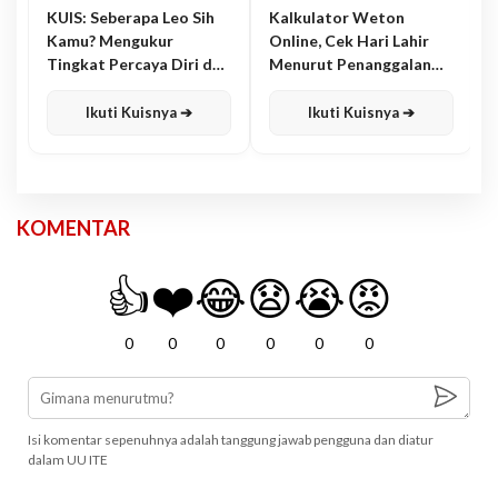
KUIS: Seberapa Leo Sih
Kalkulator Weton
Kamu? Mengukur
Online, Cek Hari Lahir
Tingkat Percaya Diri dan
Menurut Penanggalan
Karisma
Jawa
Ikuti Kuisnya ➔
Ikuti Kuisnya ➔
KOMENTAR
👍
❤️
😂
😧
😭
😡
0
0
0
0
0
0
Isi komentar sepenuhnya adalah tanggung jawab pengguna dan diatur
dalam UU ITE