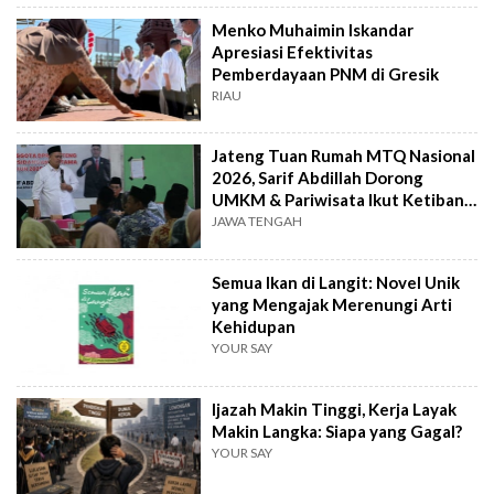
Menko Muhaimin Iskandar
Apresiasi Efektivitas
Pemberdayaan PNM di Gresik
RIAU
Jateng Tuan Rumah MTQ Nasional
2026, Sarif Abdillah Dorong
UMKM & Pariwisata Ikut Ketiban
Berkah
JAWA TENGAH
Semua Ikan di Langit: Novel Unik
yang Mengajak Merenungi Arti
Kehidupan
YOUR SAY
Ijazah Makin Tinggi, Kerja Layak
Makin Langka: Siapa yang Gagal?
YOUR SAY