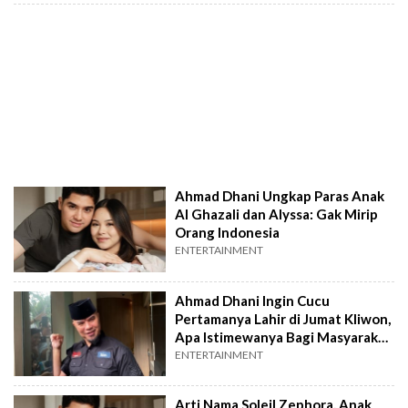
Ahmad Dhani Ungkap Paras Anak
Al Ghazali dan Alyssa: Gak Mirip
Orang Indonesia
ENTERTAINMENT
Ahmad Dhani Ingin Cucu
Pertamanya Lahir di Jumat Kliwon,
Apa Istimewanya Bagi Masyarakat
Jawa?
ENTERTAINMENT
Arti Nama Soleil Zephora, Anak