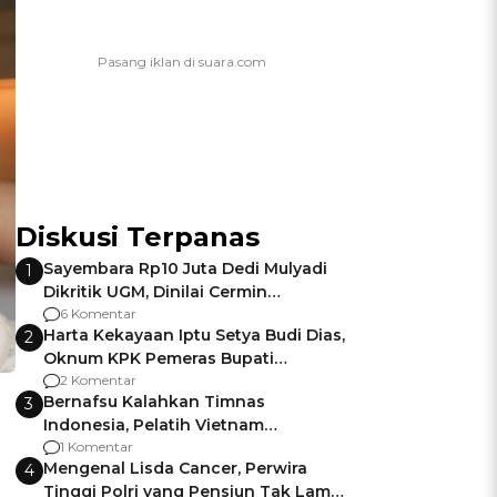
Diskusi Terpanas
Sayembara Rp10 Juta Dedi Mulyadi
1
Dikritik UGM, Dinilai Cermin
Gagalnya Negara Jamin Keamanan
6 Komentar
Harta Kekayaan Iptu Setya Budi Dias,
2
Oknum KPK Pemeras Bupati
Pemalang
2 Komentar
Bernafsu Kalahkan Timnas
3
Indonesia, Pelatih Vietnam
Berencana Pakai Jimat di Pakansari
1 Komentar
Mengenal Lisda Cancer, Perwira
4
Tinggi Polri yang Pensiun Tak Lama