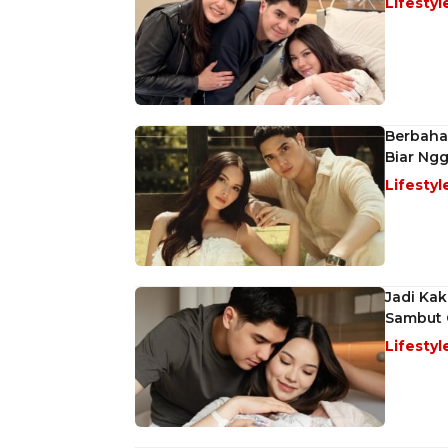
Lifestyl
Berbahas
Biar Ng
Lifestyl
Jadi Ka
Sambut 
Lifestyl