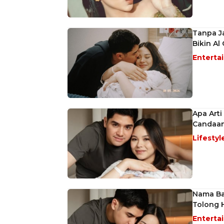
Tanpa Ja
Bikin Al
Enterta
Apa Arti
Candaa
Lifestyl
Nama Bay
Tolong H
Enterta