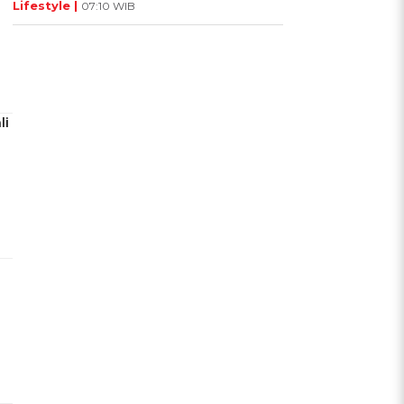
Lifestyle |
07:10 WIB
li