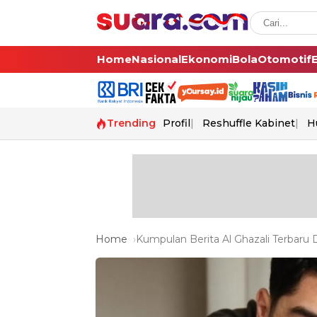
Home
Nasional
Ekonomi
Bola
Otomotif
Trending
Profil
Reshuffle Kabinet
H
Home
Kumpulan Berita Al Ghazali Terbaru D