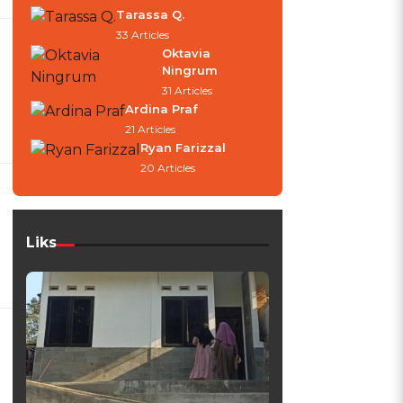
Tarassa Q.
33 Articles
Oktavia
Ningrum
31 Articles
Ardina Praf
21 Articles
Ryan Farizzal
20 Articles
Liks