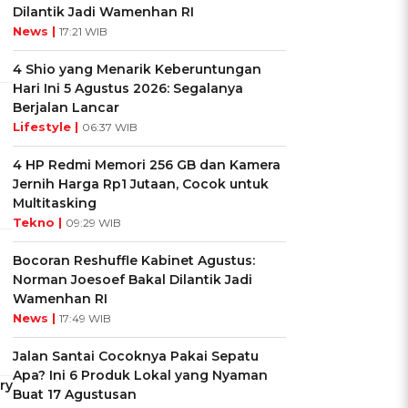
Dilantik Jadi Wamenhan RI
News |
17:21 WIB
4 Shio yang Menarik Keberuntungan
Hari Ini 5 Agustus 2026: Segalanya
Berjalan Lancar
Lifestyle |
06:37 WIB
4 HP Redmi Memori 256 GB dan Kamera
Jernih Harga Rp1 Jutaan, Cocok untuk
Multitasking
Tekno |
09:29 WIB
Bocoran Reshuffle Kabinet Agustus:
Norman Joesoef Bakal Dilantik Jadi
Wamenhan RI
News |
17:49 WIB
Jalan Santai Cocoknya Pakai Sepatu
Apa? Ini 6 Produk Lokal yang Nyaman
ry
Buat 17 Agustusan