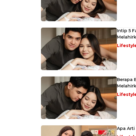
Intip 5 
Melahir
Lifestyl
Berapa B
Melahir
Lifestyl
Apa Arti