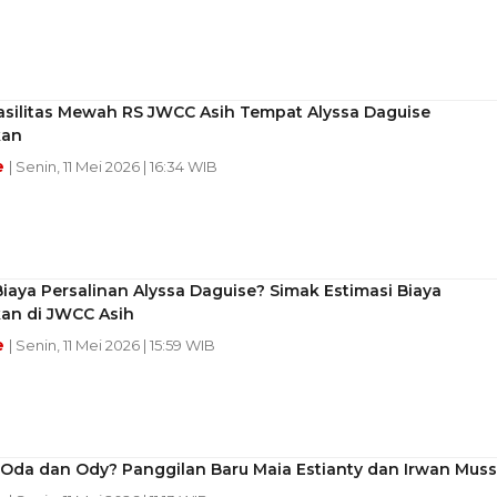
Fasilitas Mewah RS JWCC Asih Tempat Alyssa Daguise
kan
e
| Senin, 11 Mei 2026 | 16:34 WIB
iaya Persalinan Alyssa Daguise? Simak Estimasi Biaya
kan di JWCC Asih
e
| Senin, 11 Mei 2026 | 15:59 WIB
 Oda dan Ody? Panggilan Baru Maia Estianty dan Irwan Muss