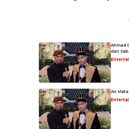
Ahmad Dh
dan Sab
Enterta
Air Mata
Enterta