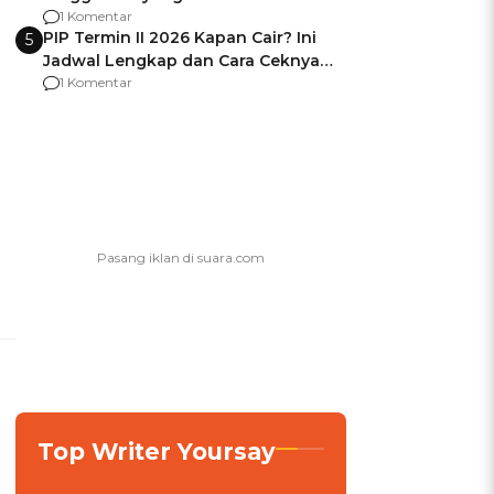
Usai Jadi Brigjen
1 Komentar
PIP Termin II 2026 Kapan Cair? Ini
5
Jadwal Lengkap dan Cara Ceknya
agar Dana Tidak Hangus!
1 Komentar
Top Writer Yoursay