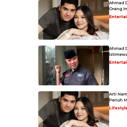
Ahmad Dh
Orang I
Enterta
Ahmad D
Istimew
Enterta
Arti Nam
Penuh M
Lifestyl