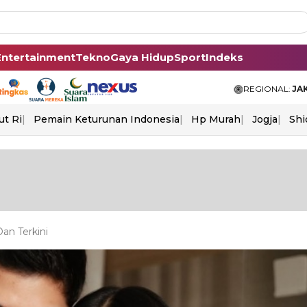
Entertainment
Tekno
Gaya Hidup
Sport
Indeks
REGIONAL:
JA
ut Ri
Pemain Keturunan Indonesia
Hp Murah
Jogja
Shi
an Terkini