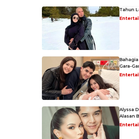
Tahun La
Enterta
Bahagia
Gara-Ga
Enterta
Alyssa 
Alasan 
Enterta