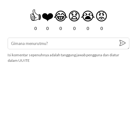
👍
❤️
😂
😧
😭
😡
0
0
0
0
0
0
Isi komentar sepenuhnya adalah tanggung jawab pengguna dan diatur
dalam UU ITE