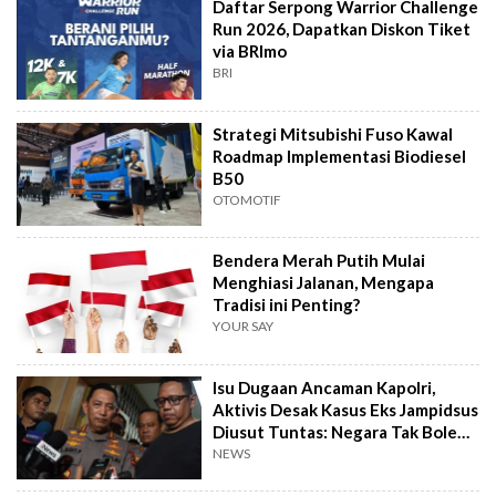
Daftar Serpong Warrior Challenge
Run 2026, Dapatkan Diskon Tiket
via BRImo
BRI
Strategi Mitsubishi Fuso Kawal
Roadmap Implementasi Biodiesel
B50
OTOMOTIF
Bendera Merah Putih Mulai
Menghiasi Jalanan, Mengapa
Tradisi ini Penting?
YOUR SAY
Isu Dugaan Ancaman Kapolri,
Aktivis Desak Kasus Eks Jampidsus
Diusut Tuntas: Negara Tak Boleh
Kalah
NEWS