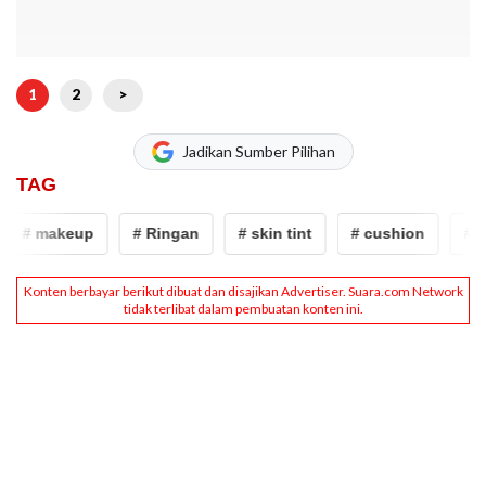
1
2
>
Jadikan Sumber Pilihan
TAG
# makeup
# Ringan
# skin tint
# cushion
# ma