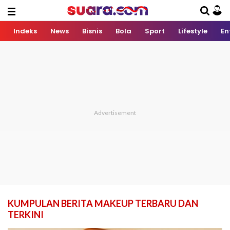
Indeks
News
Bisnis
Bola
Sport
Lifestyle
En
KUMPULAN BERITA MAKEUP TERBARU DAN
TERKINI