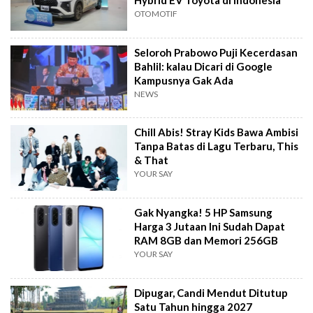
Hybrid EV Toyota di Indonesia
OTOMOTIF
Seloroh Prabowo Puji Kecerdasan
Bahlil: kalau Dicari di Google
Kampusnya Gak Ada
NEWS
Chill Abis! Stray Kids Bawa Ambisi
Tanpa Batas di Lagu Terbaru, This
& That
YOUR SAY
Gak Nyangka! 5 HP Samsung
Harga 3 Jutaan Ini Sudah Dapat
RAM 8GB dan Memori 256GB
YOUR SAY
Dipugar, Candi Mendut Ditutup
Satu Tahun hingga 2027