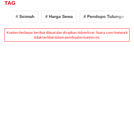
TAG
# Soimah
# Harga Sewa
# Pendopo Tulungo
# 