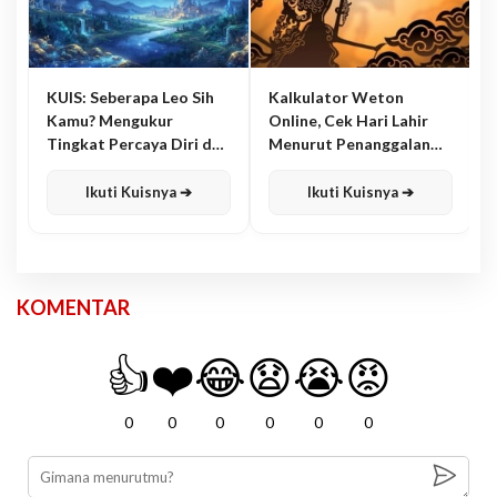
KUIS: Seberapa Leo Sih
Kalkulator Weton
Kamu? Mengukur
Online, Cek Hari Lahir
Tingkat Percaya Diri dan
Menurut Penanggalan
Karisma
Jawa
Ikuti Kuisnya ➔
Ikuti Kuisnya ➔
KOMENTAR
👍
❤️
😂
😧
😭
😡
0
0
0
0
0
0