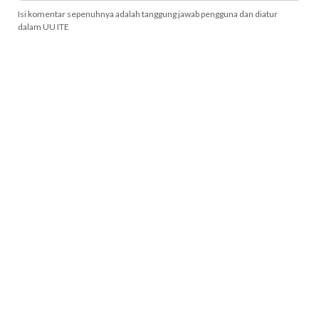
Isi komentar sepenuhnya adalah tanggung jawab pengguna dan diatur
dalam UU ITE