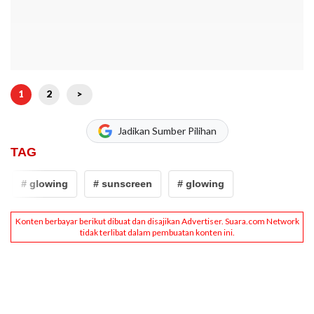
1
2
>
Jadikan Sumber Pilihan
TAG
# glowing
# sunscreen
# glowing