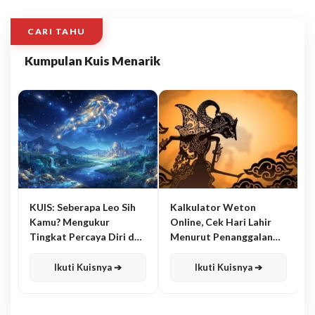
CARI TAHU
Kumpulan Kuis Menarik
KUIS: Seberapa Leo Sih
Kalkulator Weton
Kamu? Mengukur
Online, Cek Hari Lahir
Tingkat Percaya Diri dan
Menurut Penanggalan
Karisma
Jawa
Ikuti Kuisnya ➔
Ikuti Kuisnya ➔