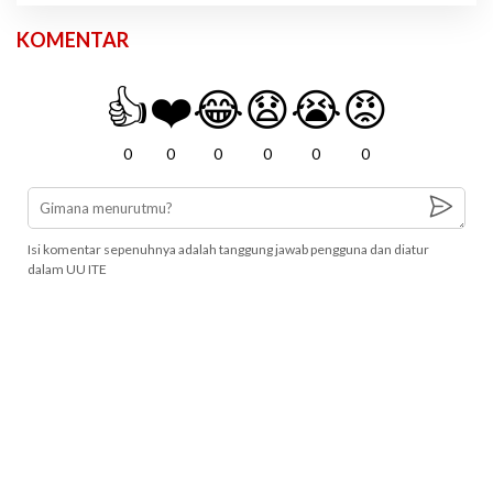
KOMENTAR
👍
❤️
😂
😧
😭
😡
0
0
0
0
0
0
Isi komentar sepenuhnya adalah tanggung jawab pengguna dan diatur
dalam UU ITE