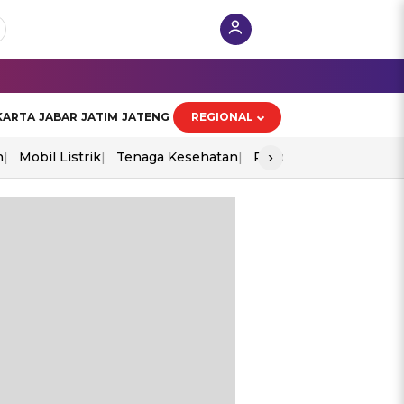
KARTA
JABAR
JATIM
JATENG
REGIONAL
›
n
Mobil Listrik
Tenaga Kesehatan
Piala Aff 2026
Ekono