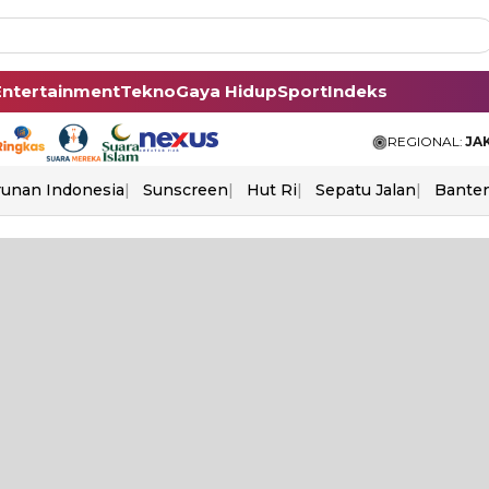
Entertainment
Tekno
Gaya Hidup
Sport
Indeks
REGIONAL:
JA
unan Indonesia
Sunscreen
Hut Ri
Sepatu Jalan
Bante