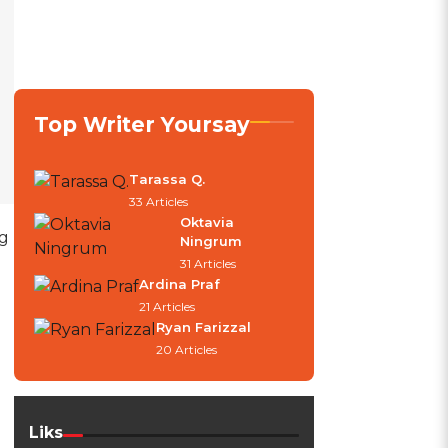
Top Writer Yoursay
Tarassa Q.
33 Articles
Oktavia
ng
Ningrum
31 Articles
Ardina Praf
21 Articles
Ryan Farizzal
20 Articles
7
Liks