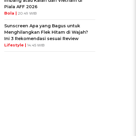
Imbang atau Kalah dari Vietnam di
Piala AFF 2026
Bola |
20:49 WIB
Sunscreen Apa yang Bagus untuk
Menghilangkan Flek Hitam di Wajah?
Ini 3 Rekomendasi sesuai Review
Lifestyle |
14:45 WIB