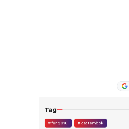
Tag
# feng shui
# cat tembok