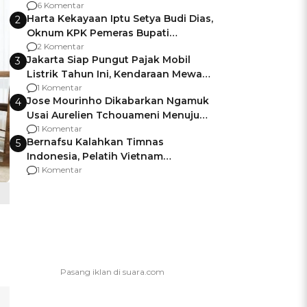
Gagalnya Negara Jamin Keamanan
6 Komentar
Harta Kekayaan Iptu Setya Budi Dias,
2
Oknum KPK Pemeras Bupati
Pemalang
2 Komentar
Jakarta Siap Pungut Pajak Mobil
3
Listrik Tahun Ini, Kendaraan Mewah
Kena hingga 75% PKB
1 Komentar
Jose Mourinho Dikabarkan Ngamuk
4
Usai Aurelien Tchouameni Menuju
Manchester United
1 Komentar
Bernafsu Kalahkan Timnas
5
Indonesia, Pelatih Vietnam
Berencana Pakai Jimat di Pakansari
1 Komentar