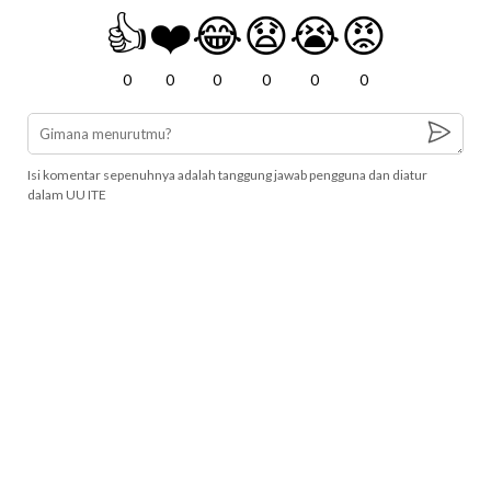
👍
❤️
😂
😧
😭
😡
0
0
0
0
0
0
Isi komentar sepenuhnya adalah tanggung jawab pengguna dan diatur
dalam UU ITE