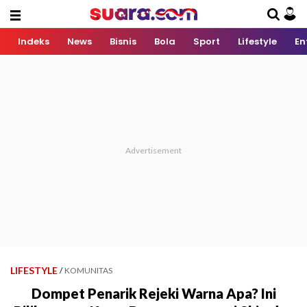
Indeks
News
Bisnis
Bola
Sport
Lifestyle
En
LIFESTYLE
/
KOMUNITAS
Dompet Penarik Rejeki Warna Apa? Ini