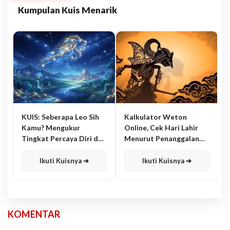
Kumpulan Kuis Menarik
KUIS: Seberapa Leo Sih
Kalkulator Weton
Kamu? Mengukur
Online, Cek Hari Lahir
Tingkat Percaya Diri dan
Menurut Penanggalan
Karisma
Jawa
Ikuti Kuisnya ➔
Ikuti Kuisnya ➔
KOMENTAR