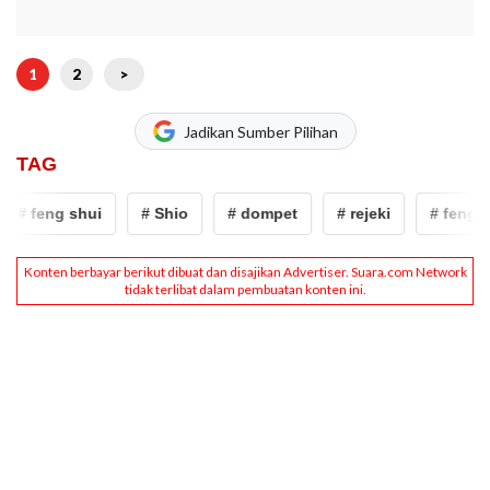
1
2
>
Jadikan Sumber Pilihan
TAG
# feng shui
# Shio
# dompet
# rejeki
# feng sh