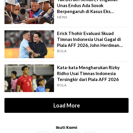
Unas Endus Ada Sosok
Berpengaruh di Kasus Eks
Jampidsus
NEWS
Erick Thohir Evaluasi Skuad
Timnas Indonesia Usai Gagal di
Piala AFF 2026, John Herdman
Out?
BOLA
Kata-kata Mengharukan Rizky
Ridho Usai Timnas Indonesia
Tersingkir dari Piala AFF 2026
BOLA
Load More
Ikuti Kami