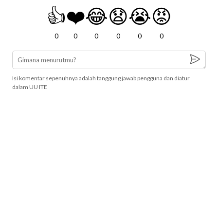
👍
❤️
😂
😧
😭
😡
0
0
0
0
0
0
Isi komentar sepenuhnya adalah tanggung jawab pengguna dan diatur
dalam UU ITE