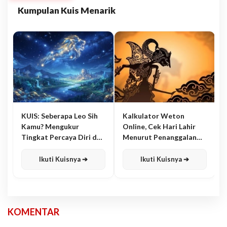
Kumpulan Kuis Menarik
KUIS: Seberapa Leo Sih
Kalkulator Weton
Kamu? Mengukur
Online, Cek Hari Lahir
Tingkat Percaya Diri dan
Menurut Penanggalan
Karisma
Jawa
Ikuti Kuisnya ➔
Ikuti Kuisnya ➔
KOMENTAR