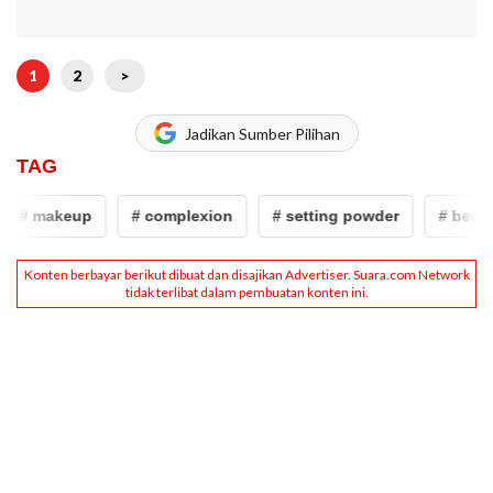
1
2
>
Jadikan Sumber Pilihan
TAG
# makeup
# complexion
# setting powder
# bedak