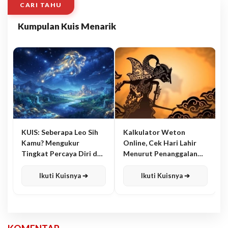
CARI TAHU
Kumpulan Kuis Menarik
KUIS: Seberapa Leo Sih
Kalkulator Weton
Kamu? Mengukur
Online, Cek Hari Lahir
Tingkat Percaya Diri dan
Menurut Penanggalan
Karisma
Jawa
Ikuti Kuisnya ➔
Ikuti Kuisnya ➔