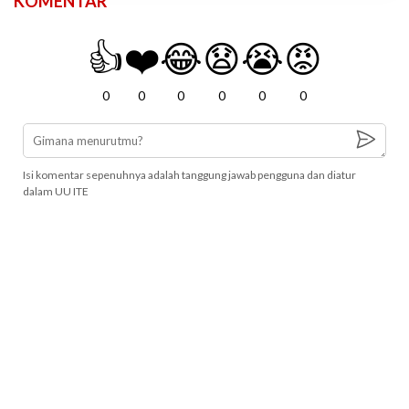
KOMENTAR
👍
❤️
😂
😧
😭
😡
0
0
0
0
0
0
Isi komentar sepenuhnya adalah tanggung jawab pengguna dan diatur
dalam UU ITE