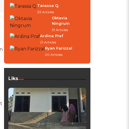
Tarassa Q.
33 Articles
Oktavia
Ningrum
31 Articles
Ardina Praf
21 Articles
Ryan Farizzal
n
20 Articles
Liks
h
t