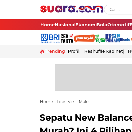
Home
Nasional
Ekonomi
Bola
Otomotif
Trending
Profil
Reshuffle Kabinet
H
Home
Lifestyle
Male
Sepatu New Balance
Murah? Ini 4 Piliha