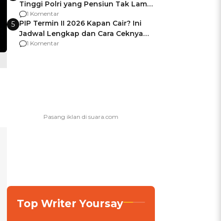
Tinggi Polri yang Pensiun Tak Lama
Usai Jadi Brigjen
1 Komentar
PIP Termin II 2026 Kapan Cair? Ini
5
Jadwal Lengkap dan Cara Ceknya
agar Dana Tidak Hangus!
1 Komentar
Top Writer Yoursay