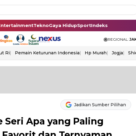
Entertainment
Tekno
Gaya Hidup
Sport
Indeks
REGIONAL:
JA
ut Ri
Pemain Keturunan Indonesia
Hp Murah
Jogja
Shi
Jadikan Sumber Pilihan
 Seri Apa yang Paling
n Favorit dan Ternyaman