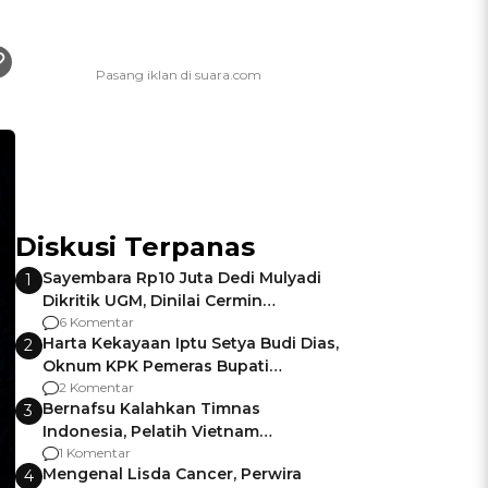
Diskusi Terpanas
Sayembara Rp10 Juta Dedi Mulyadi
1
Dikritik UGM, Dinilai Cermin
Gagalnya Negara Jamin Keamanan
6 Komentar
Harta Kekayaan Iptu Setya Budi Dias,
2
Oknum KPK Pemeras Bupati
Pemalang
2 Komentar
Bernafsu Kalahkan Timnas
3
Indonesia, Pelatih Vietnam
Berencana Pakai Jimat di Pakansari
1 Komentar
Mengenal Lisda Cancer, Perwira
4