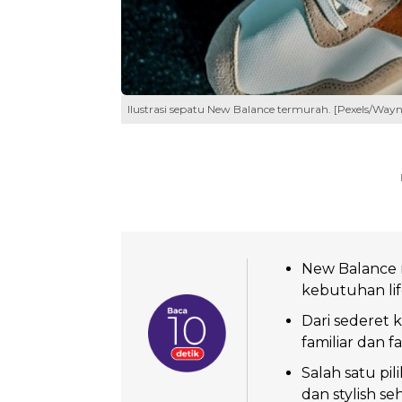
Ilustrasi sepatu New Balance termurah. [Pexels/Wayn
New Balance 
kebutuhan lif
Dari sederet 
familiar dan f
Salah satu pi
dan stylish se