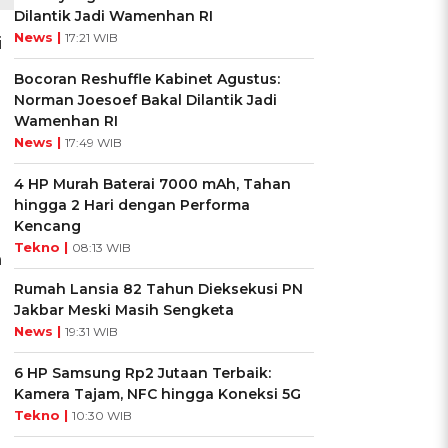
Dilantik Jadi Wamenhan RI
News |
17:21 WIB
i
Bocoran Reshuffle Kabinet Agustus:
Norman Joesoef Bakal Dilantik Jadi
Wamenhan RI
News |
17:49 WIB
4 HP Murah Baterai 7000 mAh, Tahan
hingga 2 Hari dengan Performa
Kencang
Tekno |
08:13 WIB
n
Rumah Lansia 82 Tahun Dieksekusi PN
Jakbar Meski Masih Sengketa
News |
19:31 WIB
6 HP Samsung Rp2 Jutaan Terbaik:
Kamera Tajam, NFC hingga Koneksi 5G
Tekno |
10:30 WIB