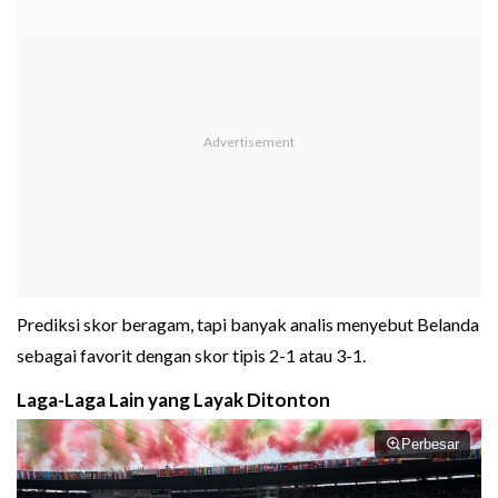
Prediksi skor beragam, tapi banyak analis menyebut Belanda
sebagai favorit dengan skor tipis 2-1 atau 3-1.
Laga-Laga Lain yang Layak Ditonton
Perbesar