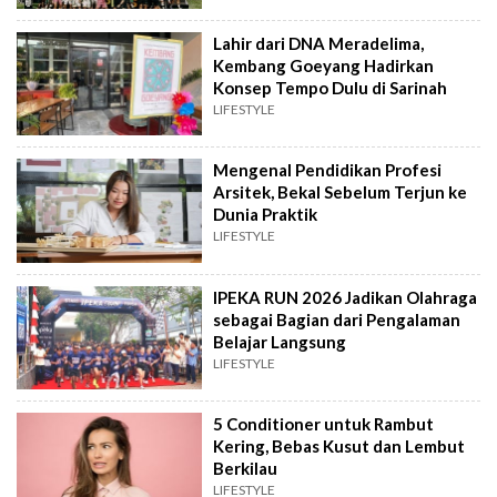
Lahir dari DNA Meradelima,
Kembang Goeyang Hadirkan
Konsep Tempo Dulu di Sarinah
LIFESTYLE
Mengenal Pendidikan Profesi
Arsitek, Bekal Sebelum Terjun ke
Dunia Praktik
LIFESTYLE
IPEKA RUN 2026 Jadikan Olahraga
sebagai Bagian dari Pengalaman
Belajar Langsung
LIFESTYLE
5 Conditioner untuk Rambut
Kering, Bebas Kusut dan Lembut
Berkilau
LIFESTYLE