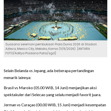
Suasana seremoni pembukaan Piala Dunia 2026 di Stadion
Azteca, Mexico City, Meksiko, Kamis (11/6/2026). [ANTARA
FOTO/Aditya Pradana Putra/sgd]
Selain Belanda vs Jepang, ada beberapa pertandingan
menarik lainnya:
Brasil vs Maroko (05.00 WIB, 14 Juni) menjanjikan aksi
spektakuler dari Selecao yang selalu menjadi favorit juara.
Jerman vs Curaçao (00.00 WIB, 15 Juni) menjadi kesempatan