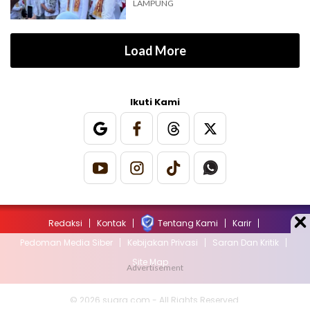
LAMPUNG
Load More
Ikuti Kami
Redaksi
Kontak
Tentang Kami
Karir
Pedoman Media Siber
Kebijakan Privasi
Saran Dan Kritik
Site Map
© 2026 suara.com - All Rights Reserved.