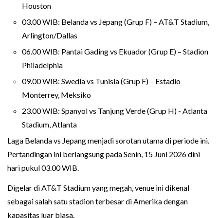
Houston
03.00 WIB: Belanda vs Jepang (Grup F) – AT&T Stadium,
Arlington/Dallas
06.00 WIB: Pantai Gading vs Ekuador (Grup E) – Stadion
Philadelphia
09.00 WIB: Swedia vs Tunisia (Grup F) – Estadio
Monterrey, Meksiko
23.00 WIB: Spanyol vs Tanjung Verde (Grup H) - Atlanta
Stadium, Atlanta
Laga Belanda vs Jepang menjadi sorotan utama di periode ini.
Pertandingan ini berlangsung pada Senin, 15 Juni 2026 dini
hari pukul 03.00 WIB.
Digelar di AT&T Stadium yang megah, venue ini dikenal
sebagai salah satu stadion terbesar di Amerika dengan
kapasitas luar biasa.