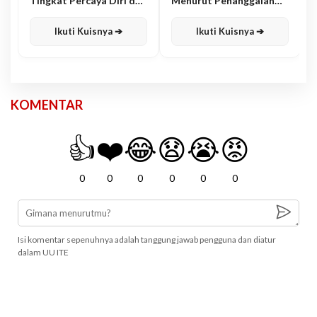
Tingkat Percaya Diri dan
Menurut Penanggalan
Karisma
Jawa
Ikuti Kuisnya ➔
Ikuti Kuisnya ➔
KOMENTAR
👍
❤️
😂
😧
😭
😡
0
0
0
0
0
0
Isi komentar sepenuhnya adalah tanggung jawab pengguna dan diatur
dalam UU ITE