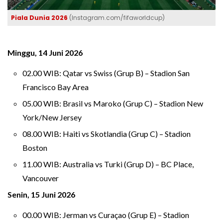
Piala Dunia 2026
(Instagram.com/fifaworldcup)
Minggu, 14 Juni 2026
02.00 WIB: Qatar vs Swiss (Grup B) – Stadion San
Francisco Bay Area
05.00 WIB: Brasil vs Maroko (Grup C) – Stadion New
York/New Jersey
08.00 WIB: Haiti vs Skotlandia (Grup C) – Stadion
Boston
11.00 WIB: Australia vs Turki (Grup D) – BC Place,
Vancouver
Senin, 15 Juni 2026
00.00 WIB: Jerman vs Curaçao (Grup E) – Stadion