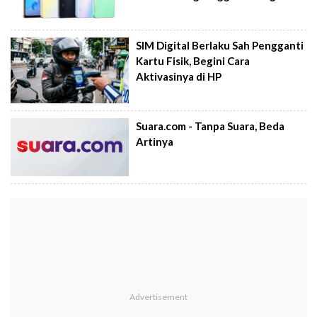
SIM Digital Berlaku Sah Pengganti
Kartu Fisik, Begini Cara
Aktivasinya di HP
Suara.com - Tanpa Suara, Beda
Artinya