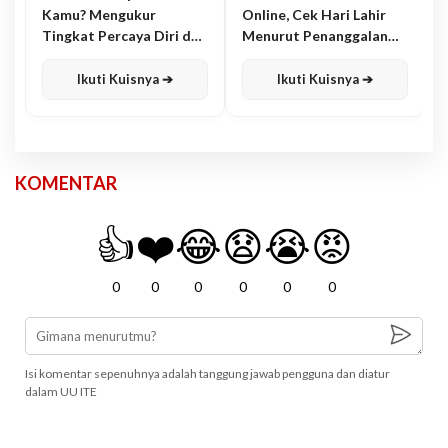
Kamu? Mengukur
Online, Cek Hari Lahir
Tingkat Percaya Diri dan
Menurut Penanggalan
Karisma
Jawa
Ikuti Kuisnya ➔
Ikuti Kuisnya ➔
KOMENTAR
👍
❤️
😂
😧
😭
😡
0
0
0
0
0
0
Isi komentar sepenuhnya adalah tanggung jawab pengguna dan diatur
dalam UU ITE