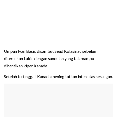
Umpan Ivan Basic disambut Sead Kolasinac sebelum
diteruskan Lukic dengan sundulan yang tak mampu
dihentikan kiper Kanada.
Setelah tertinggal, Kanada meningkatkan intensitas serangan.