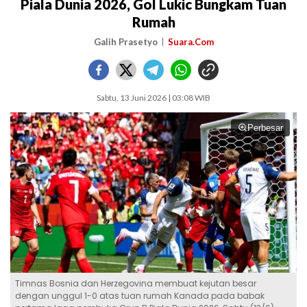
Piala Dunia 2026, Gol Lukic Bungkam Tuan
Rumah
Galih Prasetyo
Suara.Com
Sabtu, 13 Juni 2026 | 03:08 WIB
Perbesar
Timnas Bosnia dan Herzegovina membuat kejutan besar
dengan unggul 1-0 atas tuan rumah Kanada pada babak