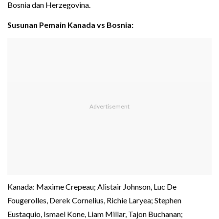
Bosnia dan Herzegovina.
Susunan Pemain Kanada vs Bosnia:
Kanada: Maxime Crepeau; Alistair Johnson, Luc De
Fougerolles, Derek Cornelius, Richie Laryea; Stephen
Eustaquio, Ismael Kone, Liam Millar, Tajon Buchanan;