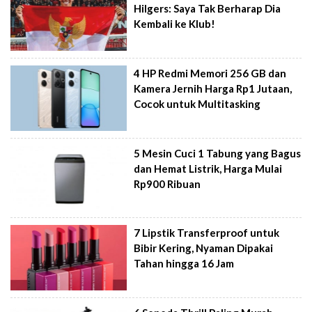
Hilgers: Saya Tak Berharap Dia
Kembali ke Klub!
4 HP Redmi Memori 256 GB dan
Kamera Jernih Harga Rp1 Jutaan,
Cocok untuk Multitasking
5 Mesin Cuci 1 Tabung yang Bagus
dan Hemat Listrik, Harga Mulai
Rp900 Ribuan
7 Lipstik Transferproof untuk
Bibir Kering, Nyaman Dipakai
Tahan hingga 16 Jam