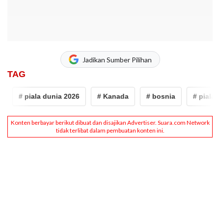
Jadikan Sumber Pilihan
TAG
# piala dunia 2026
# Kanada
# bosnia
# piala d