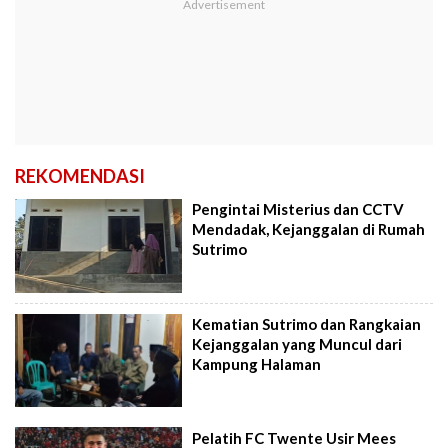
REKOMENDASI
Pengintai Misterius dan CCTV
Mendadak, Kejanggalan di Rumah
Sutrimo
Kematian Sutrimo dan Rangkaian
Kejanggalan yang Muncul dari
Kampung Halaman
Pelatih FC Twente Usir Mees