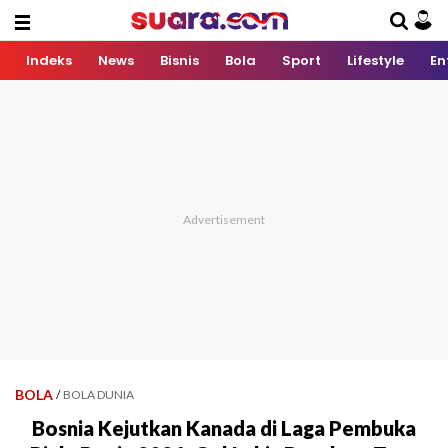
Indeks
News
Bisnis
Bola
Sport
Lifestyle
En
BOLA
/
BOLA DUNIA
Bosnia Kejutkan Kanada di Laga Pembuka