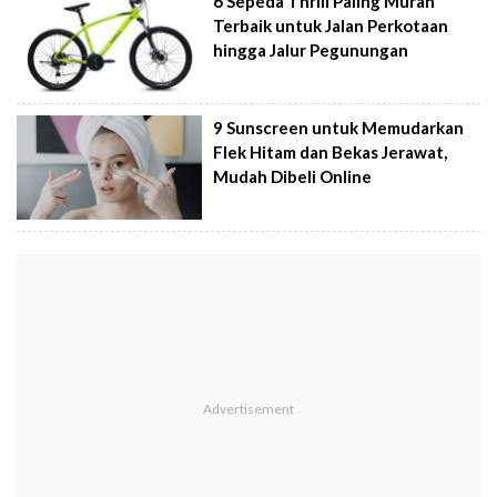
6 Sepeda Thrill Paling Murah
Terbaik untuk Jalan Perkotaan
hingga Jalur Pegunungan
9 Sunscreen untuk Memudarkan
Flek Hitam dan Bekas Jerawat,
Mudah Dibeli Online