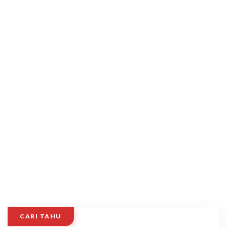
CARI TAHU