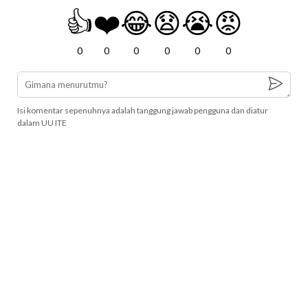
👍
❤️
😂
😧
😭
😡
0
0
0
0
0
0
Isi komentar sepenuhnya adalah tanggung jawab pengguna dan diatur
dalam UU ITE