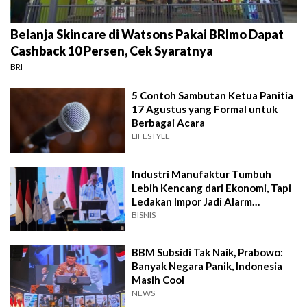
Belanja Skincare di Watsons Pakai BRImo Dapat
Cashback 10 Persen, Cek Syaratnya
BRI
5 Contoh Sambutan Ketua Panitia
17 Agustus yang Formal untuk
Berbagai Acara
LIFESTYLE
Industri Manufaktur Tumbuh
Lebih Kencang dari Ekonomi, Tapi
Ledakan Impor Jadi Alarm
Pemerintah
BISNIS
BBM Subsidi Tak Naik, Prabowo:
Banyak Negara Panik, Indonesia
Masih Cool
NEWS