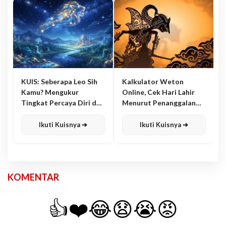
KUIS: Seberapa Leo Sih
Kalkulator Weton
Kamu? Mengukur
Online, Cek Hari Lahir
Tingkat Percaya Diri dan
Menurut Penanggalan
Karisma
Jawa
Ikuti Kuisnya ➔
Ikuti Kuisnya ➔
KOMENTAR
👍
❤️
😂
😧
😭
😡