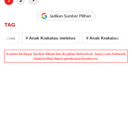
1
2
>
Jadikan Sumber Pilihan
TAG
atau
# Anak Krakatau meletus
# Anak Krakatau
# G