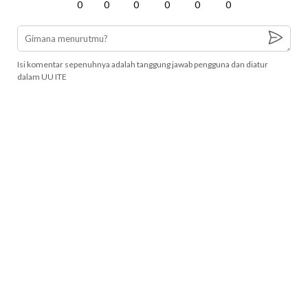
0
0
0
0
0
0
Isi komentar sepenuhnya adalah tanggung jawab pengguna dan diatur
dalam UU ITE