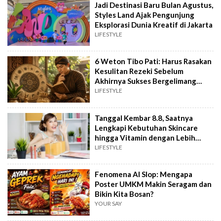
Jadi Destinasi Baru Bulan Agustus,
Styles Land Ajak Pengunjung
Eksplorasi Dunia Kreatif di Jakarta
LIFESTYLE
6 Weton Tibo Pati: Harus Rasakan
Kesulitan Rezeki Sebelum
Akhirnya Sukses Bergelimang
Harta
LIFESTYLE
Tanggal Kembar 8.8, Saatnya
Lengkapi Kebutuhan Skincare
hingga Vitamin dengan Lebih
Hemat
LIFESTYLE
Fenomena AI Slop: Mengapa
Poster UMKM Makin Seragam dan
Bikin Kita Bosan?
YOUR SAY