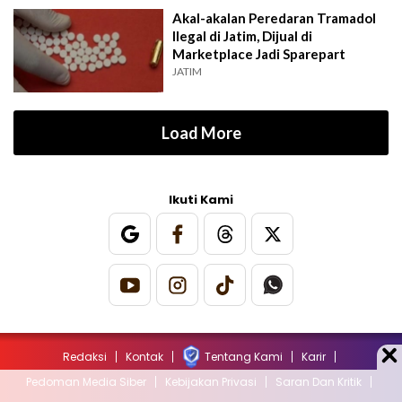
Akal-akalan Peredaran Tramadol
Ilegal di Jatim, Dijual di
Marketplace Jadi Sparepart
JATIM
Load More
Ikuti Kami
Redaksi
Kontak
Tentang Kami
Karir
Pedoman Media Siber
Kebijakan Privasi
Saran Dan Kritik