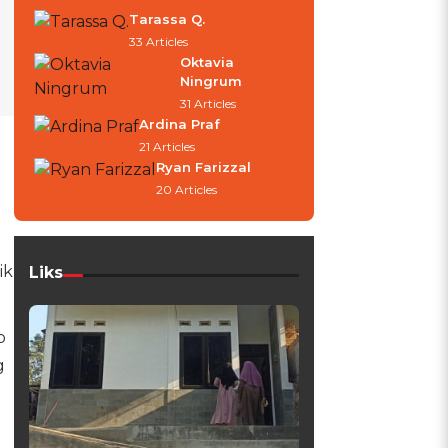
Tarassa Q.
33 Articles
Oktavia
Ningrum
31 Articles
Ardina Praf
21 Articles
Ryan Farizzal
20 Articles
ik
Liks
p
g