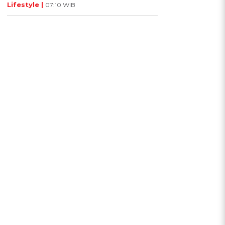
Lifestyle |
07:10 WIB