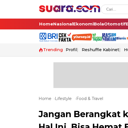
Home
Nasional
Ekonomi
Bola
Otomotif
Trending
Profil
Reshuffle Kabinet
H
Home
Lifestyle
Food & Travel
Jangan Berangkat 
Hal Ini, Bisa Hemat