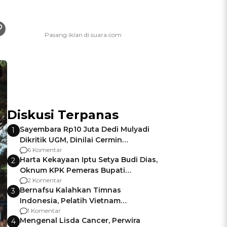
Diskusi Terpanas
Sayembara Rp10 Juta Dedi Mulyadi
1
Dikritik UGM, Dinilai Cermin
Gagalnya Negara Jamin Keamanan
6 Komentar
Harta Kekayaan Iptu Setya Budi Dias,
2
Oknum KPK Pemeras Bupati
Pemalang
2 Komentar
Bernafsu Kalahkan Timnas
3
Indonesia, Pelatih Vietnam
Berencana Pakai Jimat di Pakansari
1 Komentar
Mengenal Lisda Cancer, Perwira
4