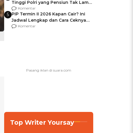
Tinggi Polri yang Pensiun Tak Lama
Usai Jadi Brigjen
1 Komentar
PIP Termin II 2026 Kapan Cair? Ini
5
Jadwal Lengkap dan Cara Ceknya
agar Dana Tidak Hangus!
1 Komentar
Top Writer Yoursay