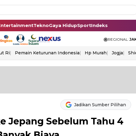
Entertainment
Tekno
Gaya Hidup
Sport
Indeks
REGIONAL:
JA
ut Ri
Pemain Keturunan Indonesia
Hp Murah
Jogja
Shi
Jadikan Sumber Pilihan
ke Jepang Sebelum Tahu 4
 Banyak Biaya