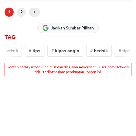
1
2
>
Jadikan Sumber Pilihan
TAG
 berisik
# tips
# kipas angin
# berisik
# tips