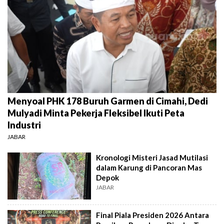
Menyoal PHK 178 Buruh Garmen di Cimahi, Dedi
Mulyadi Minta Pekerja Fleksibel Ikuti Peta
Industri
JABAR
Kronologi Misteri Jasad Mutilasi
dalam Karung di Pancoran Mas
Depok
JABAR
Final Piala Presiden 2026 Antara