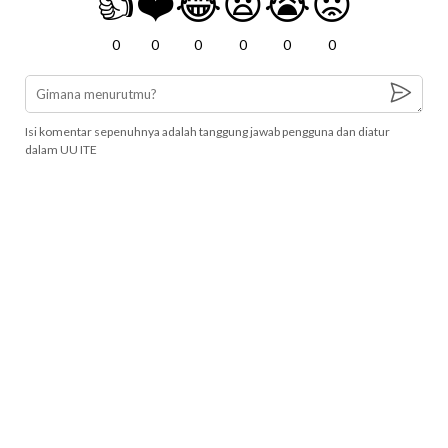
👍
❤️
😂
😧
😭
😡
0
0
0
0
0
0
Isi komentar sepenuhnya adalah tanggung jawab pengguna dan diatur
dalam UU ITE