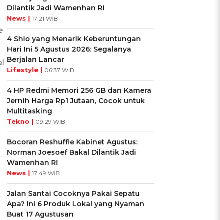
Dilantik Jadi Wamenhan RI
News |
17:21 WIB
e
4 Shio yang Menarik Keberuntungan
Hari Ini 5 Agustus 2026: Segalanya
Berjalan Lancar
al
Lifestyle |
06:37 WIB
4 HP Redmi Memori 256 GB dan Kamera
Jernih Harga Rp1 Jutaan, Cocok untuk
Multitasking
Tekno |
09:29 WIB
Bocoran Reshuffle Kabinet Agustus:
Norman Joesoef Bakal Dilantik Jadi
Wamenhan RI
News |
17:49 WIB
Jalan Santai Cocoknya Pakai Sepatu
Apa? Ini 6 Produk Lokal yang Nyaman
Buat 17 Agustusan