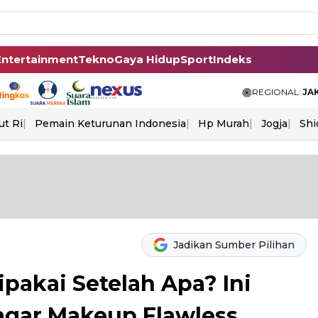
Entertainment
Tekno
Gaya Hidup
Sport
Indeks
REGIONAL:
JA
ut Ri
Pemain Keturunan Indonesia
Hp Murah
Jogja
Shi
Jadikan Sumber Pilihan
pakai Setelah Apa? Ini
agar Makeup Flawless