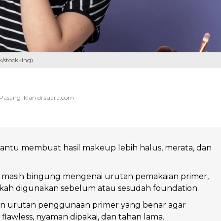
k/stockking)
ntu membuat hasil makeup lebih halus, merata, dan
 masih bingung mengenai urutan pemakaian primer,
kah digunakan sebelum atau sesudah foundation.
san urutan penggunaan primer yang benar agar
flawless, nyaman dipakai, dan tahan lama.