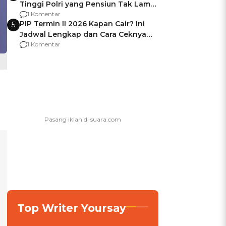
Tinggi Polri yang Pensiun Tak Lama
Usai Jadi Brigjen
1 Komentar
PIP Termin II 2026 Kapan Cair? Ini
5
Jadwal Lengkap dan Cara Ceknya
agar Dana Tidak Hangus!
1 Komentar
Top Writer Yoursay