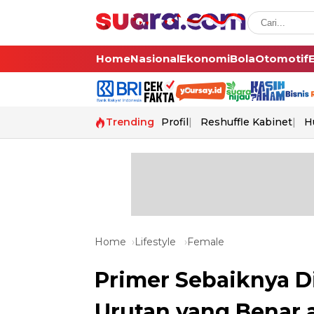
Home
Nasional
Ekonomi
Bola
Otomotif
Trending
Profil
Reshuffle Kabinet
H
Home
Lifestyle
Female
Primer Sebaiknya Di
Urutan yang Benar 