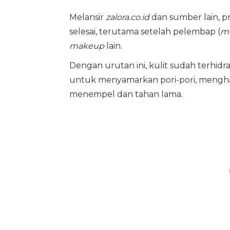
Melansir
zalora.co.id
dan sumber lain, p
selesai, terutama setelah pelembap (
mo
makeup
lain.
Dengan urutan ini, kulit sudah terhidr
untuk menyamarkan pori-pori, mengha
menempel dan tahan lama.