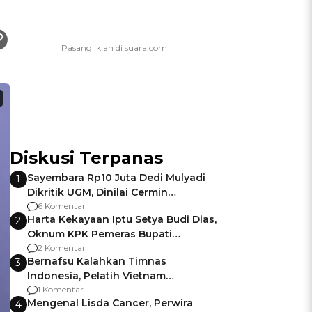
Diskusi Terpanas
Sayembara Rp10 Juta Dedi Mulyadi
1
Dikritik UGM, Dinilai Cermin
Gagalnya Negara Jamin Keamanan
6 Komentar
Harta Kekayaan Iptu Setya Budi Dias,
2
Oknum KPK Pemeras Bupati
Pemalang
2 Komentar
Bernafsu Kalahkan Timnas
3
Indonesia, Pelatih Vietnam
Berencana Pakai Jimat di Pakansari
1 Komentar
Mengenal Lisda Cancer, Perwira
4