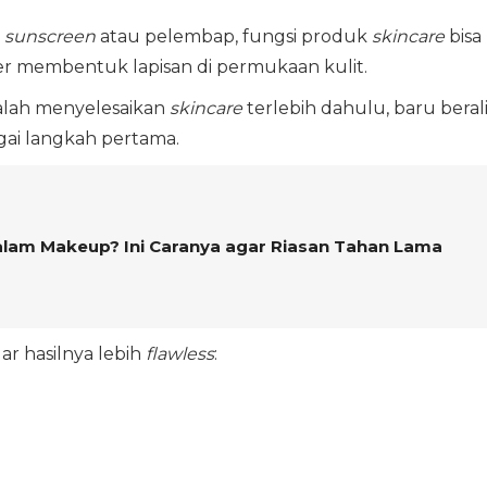
m
sunscreen
atau pelembap, fungsi produk
skincare
bisa
r membentuk lapisan di permukaan kulit.
dalah menyelesaikan
skincare
terlebih dahulu, baru beral
ai langkah pertama.
dalam Makeup? Ini Caranya agar Riasan Tahan Lama
r hasilnya lebih
flawless
: