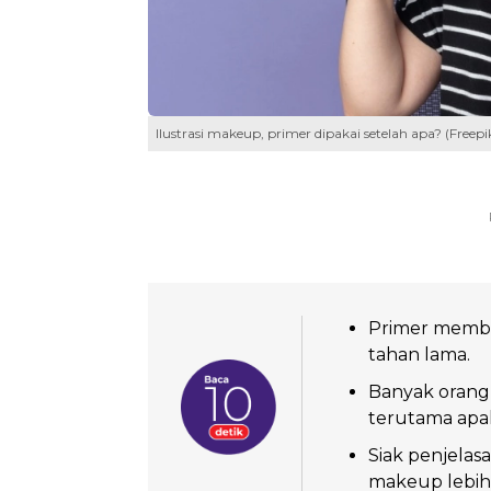
Ilustrasi makeup, primer dipakai setelah apa? (Freepi
Primer memba
tahan lama.
Banyak orang
terutama apa
Siak penjela
makeup lebih 