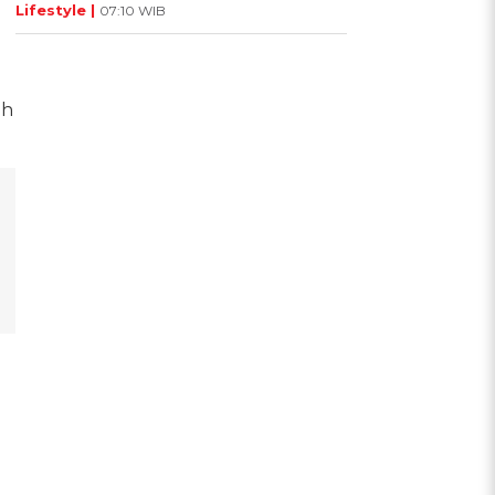
Lifestyle |
07:10 WIB
ih