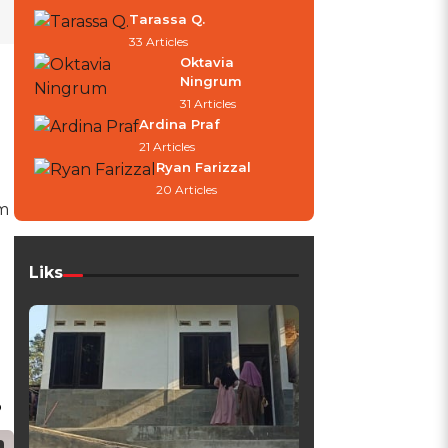
Tarassa Q.
33 Articles
Oktavia
Ningrum
31 Articles
Ardina Praf
21 Articles
Ryan Farizzal
20 Articles
um
Liks
?