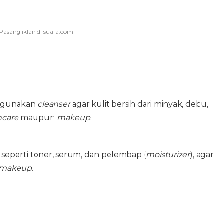
nggunakan
cleanser
agar kulit bersih dari minyak, debu,
ncare
maupun
makeup
.
seperti toner, serum, dan pelembap (
moisturizer
), agar
makeup
.