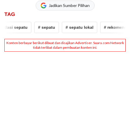
Jadikan Sumber Pilihan
TAG
dasi sepatu
# sepatu
# sepatu lokal
# rekomendasi