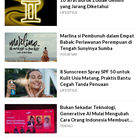
yang Jarang Diketahui
LIFESTYLE
Marlina si Pembunuh dalam Empat
Babak: Perlawanan Perempuan di
Tengah Sunyinya Sumba
YOUR SAY
8 Sunscreen Spray SPF 50 untuk
Kulit Usia Matang, Praktis Bantu
Cegah Tanda Penuaan
LIFESTYLE
Bukan Sekadar Teknologi,
Generative AI Mulai Mengubah
Cara Orang Indonesia Membuat
Film
TEKNO