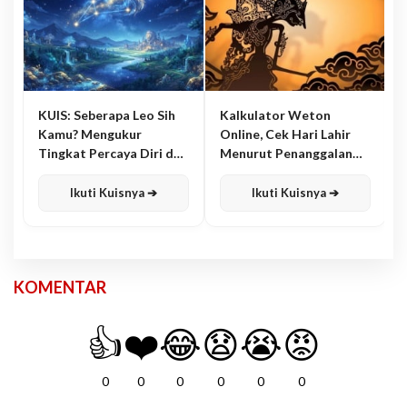
KUIS: Seberapa Leo Sih
Kalkulator Weton
Kamu? Mengukur
Online, Cek Hari Lahir
Tingkat Percaya Diri dan
Menurut Penanggalan
Karisma
Jawa
Ikuti Kuisnya ➔
Ikuti Kuisnya ➔
KOMENTAR
👍
❤️
😂
😧
😭
😡
0
0
0
0
0
0