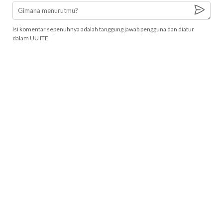
Isi komentar sepenuhnya adalah tanggung jawab pengguna dan diatur
dalam UU ITE