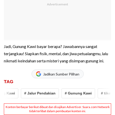
Jadi, Gunung Kawi bayar berapa? Jawabannya sangat
terjangkau! Siapkan fisik, mental, dan jiwa petualangmu, lalu
nikmati keindahan serta misteri yang disimpan gunung ini.
Jadikan Sumber Pilihan
TAG
g Kawi
# Jalur Pendakian
# Gunung Kawi
# tiket G