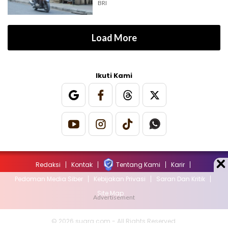
BRI
Load More
Ikuti Kami
Redaksi
Kontak
Tentang Kami
Karir
Pedoman Media Siber
Kebijakan Privasi
Saran Dan Kritik
Site Map
© 2026 suara.com - All Rights Reserved.