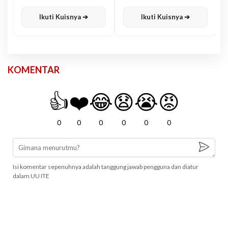
Karisma
Jawa
Ikuti Kuisnya ➔
Ikuti Kuisnya ➔
KOMENTAR
👍
❤️
😂
😧
😭
😡
0
0
0
0
0
0
Isi komentar sepenuhnya adalah tanggung jawab pengguna dan diatur
dalam UU ITE