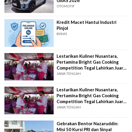
GIIAS 2026
OTOMOTIF
Kredit Macet Hantui Industri
Pinjol
BISNIS
Lestarikan Kuliner Nusantara,
Pertamina Bright Gas Cooking
Competition Tegal Lahirkan Juara
Baru
JAWA TENGAH
Lestarikan Kuliner Nusantara,
Pertamina Bright Gas Cooking
Competition Tegal Lahirkan Juara
Baru
JAWA TENGAH
Gebrakan Bentor Nazaruddin:
Misi 50 Kursi PRI dan Sinyal