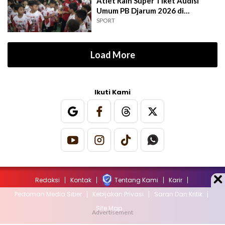
Atlet Raih Super Tiket Audisi
Umum PB Djarum 2026 di
Makassar
SPORT
Load More
Ikuti Kami
Redaksi
Kontak
Tentang Kami
Karir
Pedoman Media Siber
Kebijakan Privasi
Saran Dan Kritik
Site Map