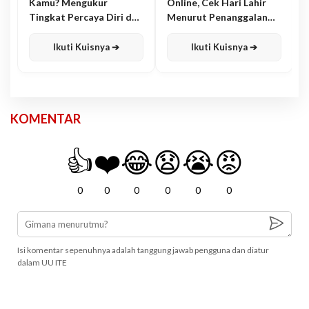
Kamu? Mengukur
Online, Cek Hari Lahir
Tingkat Percaya Diri dan
Menurut Penanggalan
Karisma
Jawa
Ikuti Kuisnya ➔
Ikuti Kuisnya ➔
KOMENTAR
👍
❤️
😂
😧
😭
😡
0
0
0
0
0
0
Isi komentar sepenuhnya adalah tanggung jawab pengguna dan diatur
dalam UU ITE