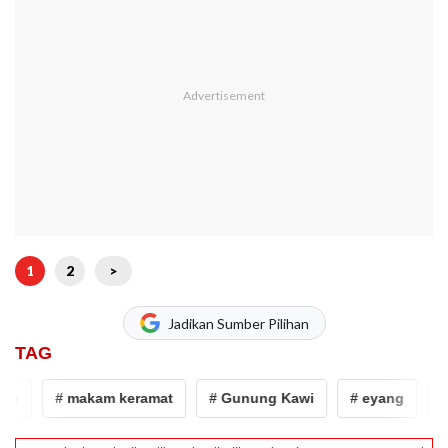
1
2
>
Jadikan Sumber Pilihan
TAG
g
# makam keramat
# Gunung Kawi
# eyang
# 