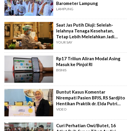
Barometer Lampung
LAMPUNG
Saat Jas Putih Diuji: Selelah-
lelahnya Tenaga Kesehatan,
Tetap Lebih Melelahkan Jadi
Pasien
YOUR SAY
Rp17 Triliun Aliran Modal Asing
Masuk ke Pinjol RI
BISNIS
Buntut Kasus Komentar
Nirempati Pasien BPJS, RS Sardjito
Hentikan Praktik dr. Elda Putri
Rahard
VIDEO
Curi Perhatian Owi/Butet, 16