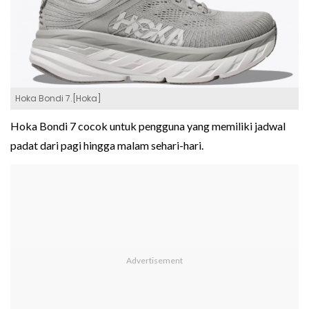
Hoka Bondi 7.[Hoka]
Hoka Bondi 7 cocok untuk pengguna yang memiliki jadwal
padat dari pagi hingga malam sehari-hari.