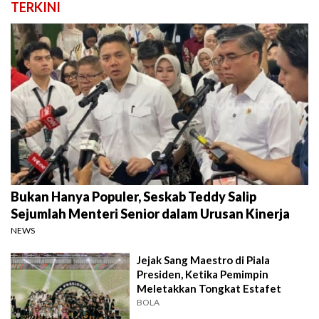
TERKINI
Bukan Hanya Populer, Seskab Teddy Salip
Sejumlah Menteri Senior dalam Urusan Kinerja
NEWS
Jejak Sang Maestro di Piala
Presiden, Ketika Pemimpin
Meletakkan Tongkat Estafet
BOLA