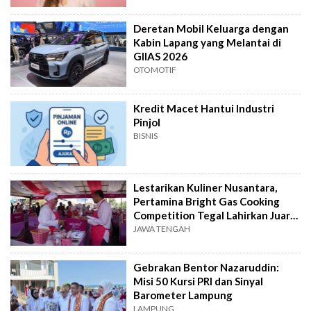
Deretan Mobil Keluarga dengan
Kabin Lapang yang Melantai di
GIIAS 2026
OTOMOTIF
Kredit Macet Hantui Industri
Pinjol
BISNIS
Lestarikan Kuliner Nusantara,
Pertamina Bright Gas Cooking
Competition Tegal Lahirkan Juara
Baru
JAWA TENGAH
Gebrakan Bentor Nazaruddin:
Misi 50 Kursi PRI dan Sinyal
Barometer Lampung
LAMPUNG