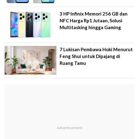
3 HP Infinix Memori 256 GB dan
NFC Harga Rp1 Jutaan, Solusi
Multitasking hingga Gaming
7 Lukisan Pembawa Hoki Menurut
Feng Shui untuk Dipajang di
Ruang Tamu