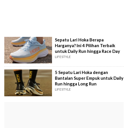
Sepatu Lari Hoka Berapa
Harganya? Ini 4 Pilihan Terbaik
untuk Daily Run hingga Race Day
LIFESTYLE
5 Sepatu Lari Hoka dengan
Bantalan Super Empuk untuk Daily
Run hingga Long Run
LIFESTYLE