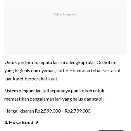
Untuk performa, sepatu lari ini dilengkapi alas OrthoLite
yang higienis dan nyaman, cuff berbantalan tebal, serta sol
luar karet berperekat kuat.
Sistem penguncian tali sepatunya pun kokoh untuk
memastikan pengalaman lari yang halus dan stabil.
Harga: kisaran Rp2.599.000 – Rp2.799.000.
3. Hoka Bondi 9