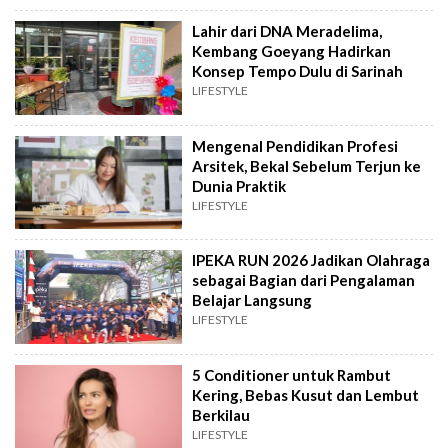
Lahir dari DNA Meradelima,
Kembang Goeyang Hadirkan
Konsep Tempo Dulu di Sarinah
LIFESTYLE
Mengenal Pendidikan Profesi
Arsitek, Bekal Sebelum Terjun ke
Dunia Praktik
LIFESTYLE
IPEKA RUN 2026 Jadikan Olahraga
sebagai Bagian dari Pengalaman
Belajar Langsung
LIFESTYLE
5 Conditioner untuk Rambut
Kering, Bebas Kusut dan Lembut
Berkilau
LIFESTYLE