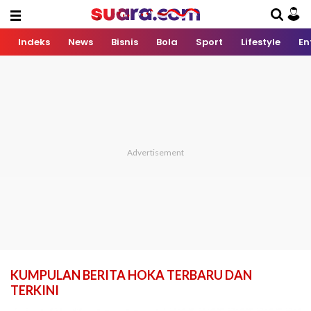
Indeks
News
Bisnis
Bola
Sport
Lifestyle
En
KUMPULAN BERITA HOKA TERBARU DAN
TERKINI