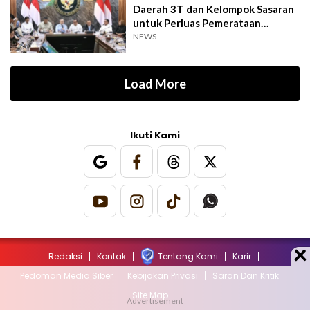
Daerah 3T dan Kelompok Sasaran
untuk Perluas Pemerataan
Program
NEWS
Load More
Ikuti Kami
Redaksi
Kontak
Tentang Kami
Karir
Pedoman Media Siber
Kebijakan Privasi
Saran Dan Kritik
Site Map