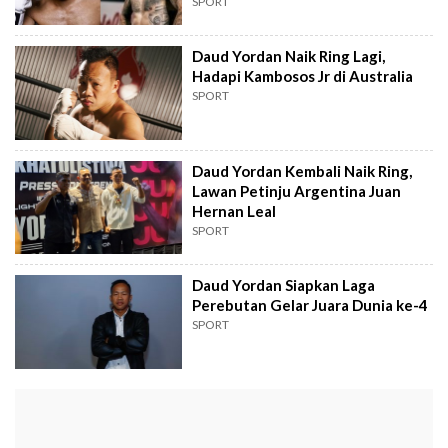
Hancurkan George Kambosos Jr
SPORT
Daud Yordan Naik Ring Lagi,
Hadapi Kambosos Jr di Australia
SPORT
Daud Yordan Kembali Naik Ring,
Lawan Petinju Argentina Juan
Hernan Leal
SPORT
Daud Yordan Siapkan Laga
Perebutan Gelar Juara Dunia ke-4
SPORT