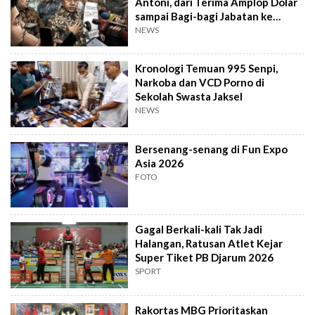
Antoni, dari Terima Amplop Dolar
sampai Bagi-bagi Jabatan ke
Kader PSI
NEWS
Kronologi Temuan 995 Senpi,
Narkoba dan VCD Porno di
Sekolah Swasta Jaksel
NEWS
Bersenang-senang di Fun Expo
Asia 2026
FOTO
Gagal Berkali-kali Tak Jadi
Halangan, Ratusan Atlet Kejar
Super Tiket PB Djarum 2026
SPORT
Rakortas MBG Prioritaskan