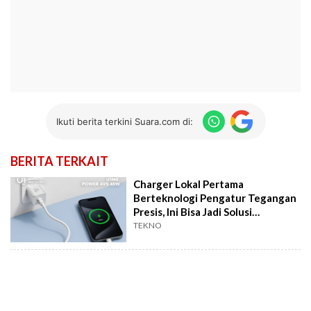
Ikuti berita terkini Suara.com di:
BERITA TERKAIT
Charger Lokal Pertama
Berteknologi Pengatur Tegangan
Presis, Ini Bisa Jadi Solusi
Overheat iPhone 17
TEKNO