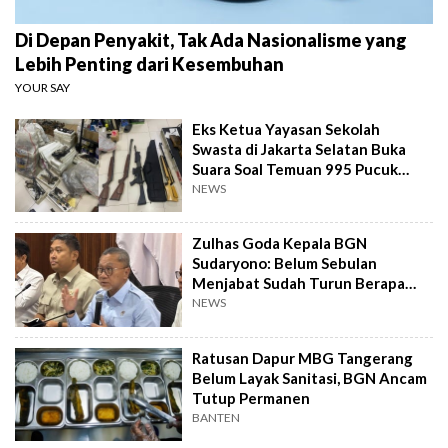
Di Depan Penyakit, Tak Ada Nasionalisme yang
Lebih Penting dari Kesembuhan
YOUR SAY
Eks Ketua Yayasan Sekolah
Swasta di Jakarta Selatan Buka
Suara Soal Temuan 995 Pucuk
Senjata Api
NEWS
Zulhas Goda Kepala BGN
Sudaryono: Belum Sebulan
Menjabat Sudah Turun Berapa
Kilo?
NEWS
Ratusan Dapur MBG Tangerang
Belum Layak Sanitasi, BGN Ancam
Tutup Permanen
BANTEN