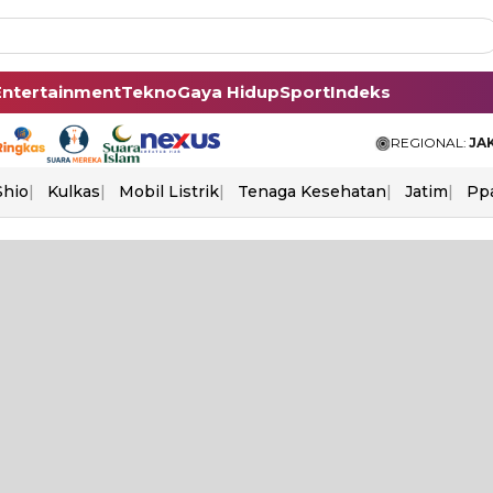
Entertainment
Tekno
Gaya Hidup
Sport
Indeks
REGIONAL:
JA
Shio
Kulkas
Mobil Listrik
Tenaga Kesehatan
Jatim
Pp