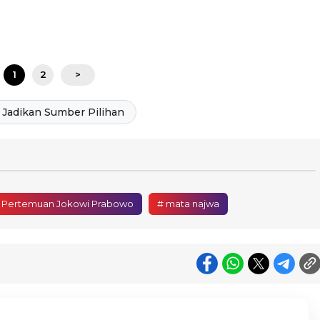
1
2
>
Jadikan Sumber Pilihan
 Pertemuan Jokowi Prabowo
# mata najwa