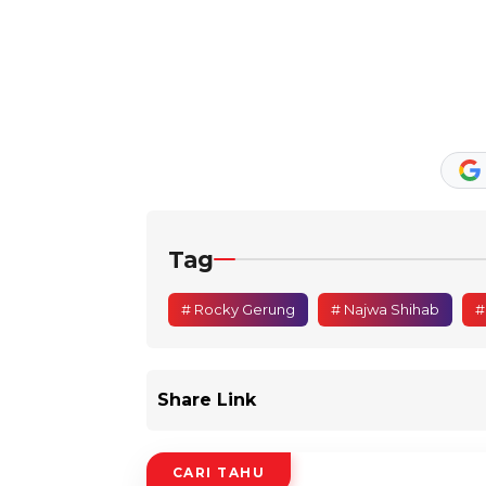
Tag
# Rocky Gerung
# Najwa Shihab
#
Share Link
CARI TAHU