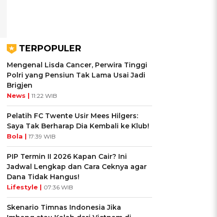
TERPOPULER
Mengenal Lisda Cancer, Perwira Tinggi
Polri yang Pensiun Tak Lama Usai Jadi
Brigjen
News |
11:22 WIB
Pelatih FC Twente Usir Mees Hilgers:
Saya Tak Berharap Dia Kembali ke Klub!
Bola |
17:39 WIB
PIP Termin II 2026 Kapan Cair? Ini
Jadwal Lengkap dan Cara Ceknya agar
Dana Tidak Hangus!
Lifestyle |
07:36 WIB
Skenario Timnas Indonesia Jika