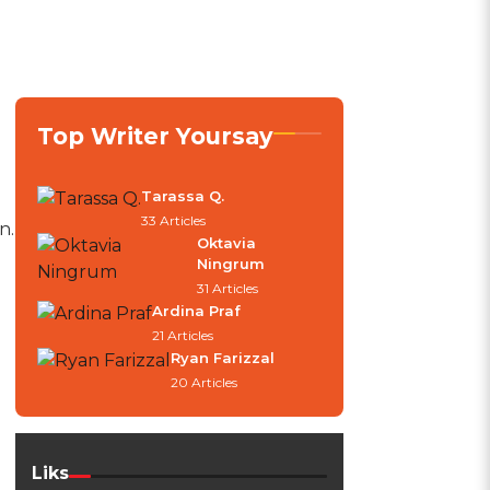
Top Writer Yoursay
Tarassa Q.
33 Articles
n.
Oktavia
Ningrum
31 Articles
Ardina Praf
21 Articles
Ryan Farizzal
20 Articles
Liks