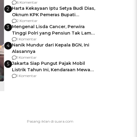
Gagalnya Negara Jamin Keamanan
6 Komentar
Harta Kekayaan Iptu Setya Budi Dias,
2
Oknum KPK Pemeras Bupati
Pemalang
2 Komentar
Mengenal Lisda Cancer, Perwira
3
Tinggi Polri yang Pensiun Tak Lama
Usai Jadi Brigjen
1 Komentar
Nanik Mundur dari Kepala BGN, Ini
4
Alasannya
1 Komentar
Jakarta Siap Pungut Pajak Mobil
5
Listrik Tahun Ini, Kendaraan Mewah
Kena hingga 75% PKB
1 Komentar