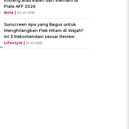
Imbang atau Kalah dari Vietnam di
Piala AFF 2026
Bola |
g
20:49 WIB
Sunscreen Apa yang Bagus untuk
Menghilangkan Flek Hitam di Wajah?
Ini 3 Rekomendasi sesuai Review
Lifestyle |
14:45 WIB
"