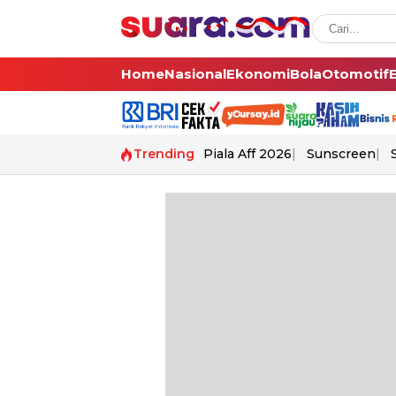
Home
Nasional
Ekonomi
Bola
Otomotif
Trending
Piala Aff 2026
Sunscreen