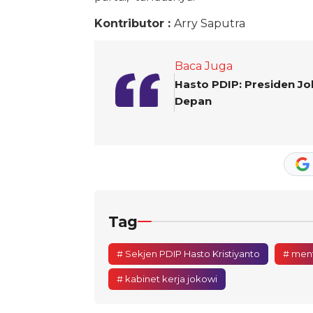
Kontributor :
Arry Saputra
Baca Juga
Hasto PDIP: Presiden J
Depan
Tag
# Sekjen PDIP Hasto Kristiyanto
# ment
# kabinet kerja jokowi