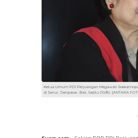
Ketua Umum PDI Perjuangan Megawati Soekarnoput
di Sanur, Denpasar, Bali, Sabtu (10/8). [ANTARA FOT