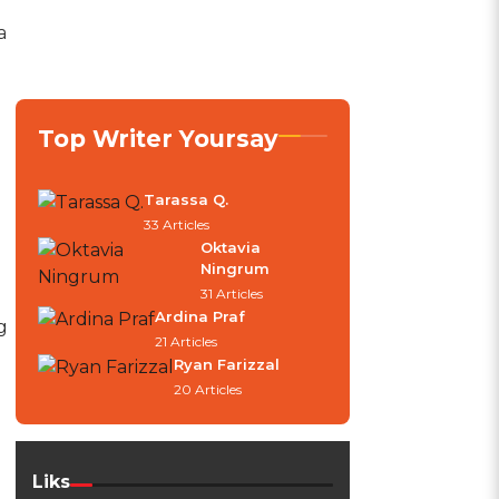
a
Top Writer Yoursay
Tarassa Q.
33 Articles
Oktavia
Ningrum
31 Articles
Ardina Praf
g
21 Articles
Ryan Farizzal
20 Articles
Liks