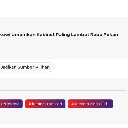
okowi Umumkan Kabinet Paling Lambat Rabu Pekan
Jadikan Sumber Pilihan
eri jokowi
# kabinet menteri
# Kabinet Kerja jilid II