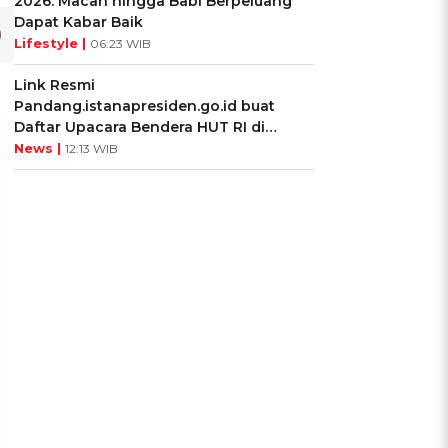
2026: Macan hingga Babi Berpeluang
Dapat Kabar Baik
Lifestyle |
06:23 WIB
Link Resmi
Pandang.istanapresiden.go.id buat
Daftar Upacara Bendera HUT RI di
Istana Negara
News |
12:13 WIB
UIS: Sepatu Mana yang
KUIS: Seberapa Kenal
Cocok dengan
Kamu dengan Si Zodiak
Kepribadianmu?
Cancer?