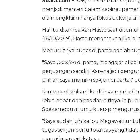
Suara.com -
Sekjen DPP PDI Perjuanga
menjadi menteri dalam kabinet pemeri
dia mengklaim hanya fokus bekerja unt
Hal itu disampaikan Hasto saat ditemu
(18/10/2019). Hasto mengatakan jika ia
Menurutnya, tugas di partai adalah tug
"Saya
passion
di partai, mengajar di pa
perjuangan sendiri. Karena jadi pengur
pilihan saya memilih sekjen di partai," 
Ia menambahkan jika dirinya menjadi 
lebih hebat dan pas dari dirinya. Ia 
Soekarnoputri untuk tetap mengurus p
"Saya sudah izin ke ibu Megawati untuk 
tugas sekjen perlu totalitas yang tidak
manusia super," kataya