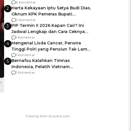
Gagalnya Negara Jamin Keamanan
6 Komentar
Harta Kekayaan Iptu Setya Budi Dias,
2
Oknum KPK Pemeras Bupati
Pemalang
2 Komentar
PIP Termin II 2026 Kapan Cair? Ini
3
Jadwal Lengkap dan Cara Ceknya
agar Dana Tidak Hangus!
1 Komentar
Mengenal Lisda Cancer, Perwira
4
Tinggi Polri yang Pensiun Tak Lama
Usai Jadi Brigjen
1 Komentar
Bernafsu Kalahkan Timnas
5
Indonesia, Pelatih Vietnam
Berencana Pakai Jimat di Pakansari
1 Komentar
n