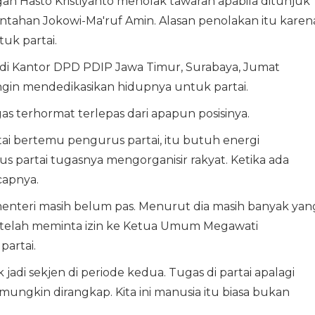
n Hasto Kristiyanto menolak tawaran apabila ditunjuk
ntahan Jokowi-Ma'ruf Amin. Alasan penolakan itu karen
uk partai.
i di Kantor DPD PDIP Jawa Timur, Surabaya, Jumat
 ingin mendedikasikan hidupnya untuk partai.
as terhormat terlepas dari apapun posisinya.
rtai bertemu pengurus partai, itu butuh energi
us partai tugasnya mengorganisir rakyat. Ketika ada
ucapnya.
menteri masih belum pas. Menurut dia masih banyak yan
pun telah meminta izin ke Ketua Umum Megawati
artai.
jadi sekjen di periode kedua. Tugas di partai apalagi
 mungkin dirangkap. Kita ini manusia itu biasa bukan