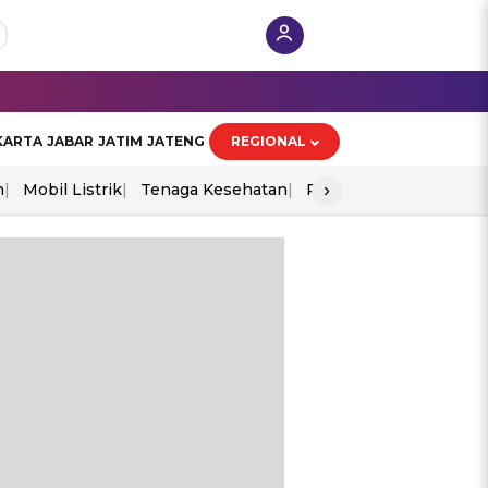
KARTA
JABAR
JATIM
JATENG
REGIONAL
›
n
Mobil Listrik
Tenaga Kesehatan
Perang As-Iran
Ekon