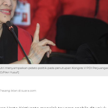
ri menyampaikan pidato politik pada penutupan Kongres V PDI Perjuanga
O/Fikri Yusuf]