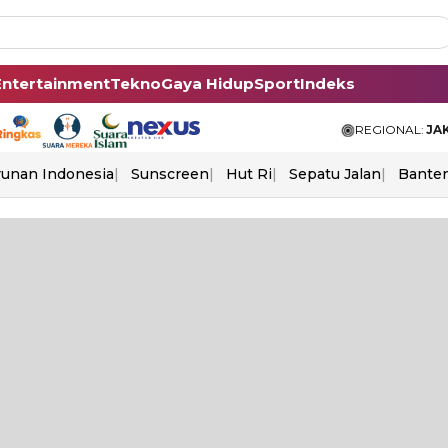
Entertainment
Tekno
Gaya Hidup
Sport
Indeks
REGIONAL:
JA
unan Indonesia
Sunscreen
Hut Ri
Sepatu Jalan
Bante