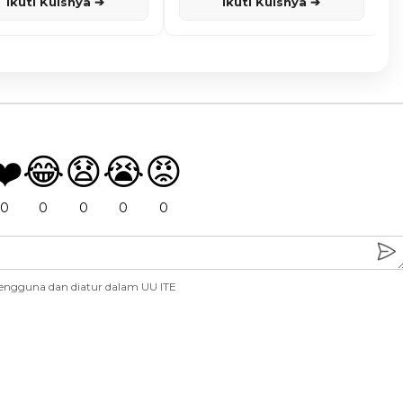
Ikuti Kuisnya ➔
Ikuti Kuisnya ➔
❤️
😂
😧
😭
😡
0
0
0
0
0
engguna dan diatur dalam UU ITE