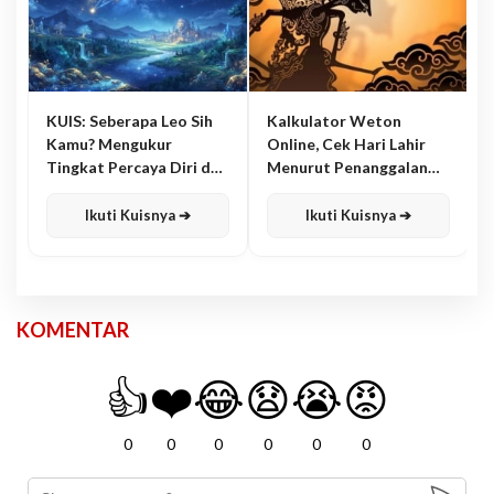
KUIS: Seberapa Leo Sih
Kalkulator Weton
Kamu? Mengukur
Online, Cek Hari Lahir
Tingkat Percaya Diri dan
Menurut Penanggalan
Karisma
Jawa
Ikuti Kuisnya ➔
Ikuti Kuisnya ➔
KOMENTAR
👍
❤️
😂
😧
😭
😡
0
0
0
0
0
0