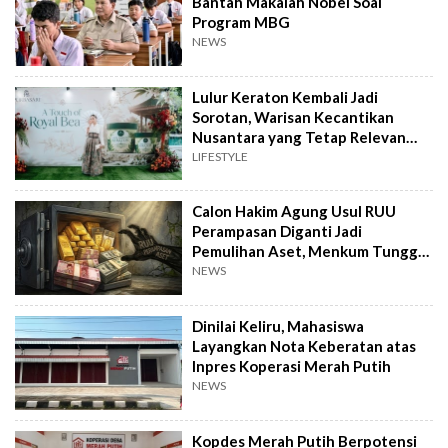
Bantah Makalah Nobel Soal
Program MBG
NEWS
Lulur Keraton Kembali Jadi
Sorotan, Warisan Kecantikan
Nusantara yang Tetap Relevan
hingga Kini
LIFESTYLE
Calon Hakim Agung Usul RUU
Perampasan Diganti Jadi
Pemulihan Aset, Menkum Tunggu
Langkah DPR
NEWS
Dinilai Keliru, Mahasiswa
Layangkan Nota Keberatan atas
Inpres Koperasi Merah Putih
NEWS
Kopdes Merah Putih Berpotensi