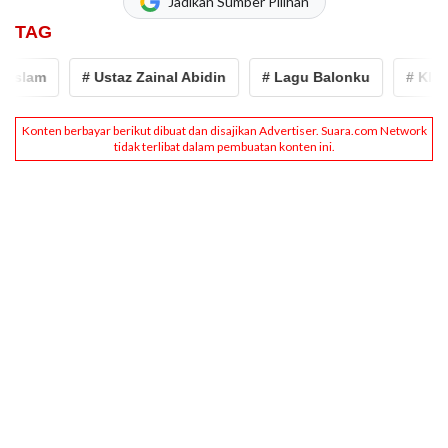
Jadikan Sumber Pilihan
TAG
am
# Ustaz Zainal Abidin
# Lagu Balonku
# Klarifikas