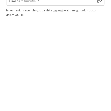
Isi komentar sepenuhnya adalah tanggung jawab pengguna dan diatur
dalam UU ITE