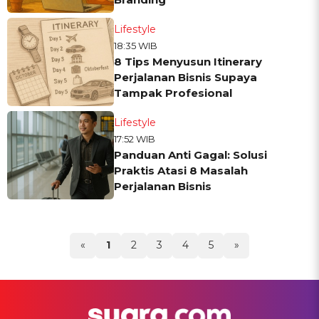
Lifestyle
18:35 WIB
8 Tips Menyusun Itinerary
Perjalanan Bisnis Supaya
Tampak Profesional
Lifestyle
17:52 WIB
Panduan Anti Gagal: Solusi
Praktis Atasi 8 Masalah
Perjalanan Bisnis
«
1
2
3
4
5
»