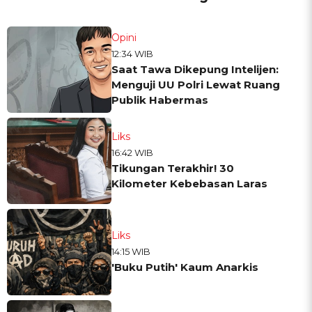
Opini
12:34 WIB
Saat Tawa Dikepung Intelijen:
Menguji UU Polri Lewat Ruang
Publik Habermas
Liks
16:42 WIB
Tikungan Terakhir! 30
Kilometer Kebebasan Laras
Liks
14:15 WIB
'Buku Putih' Kaum Anarkis