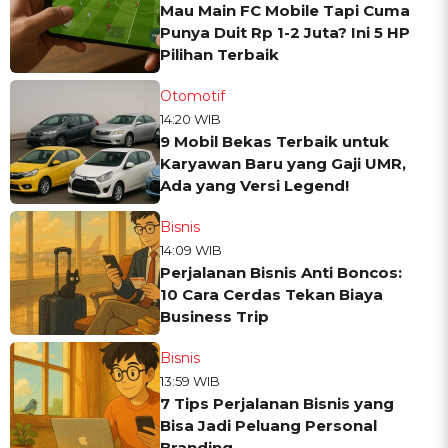
Mau Main FC Mobile Tapi Cuma
Punya Duit Rp 1-2 Juta? Ini 5 HP
Pilihan Terbaik
Otomotif
14:20 WIB
9 Mobil Bekas Terbaik untuk
Karyawan Baru yang Gaji UMR,
Ada yang Versi Legend!
Bisnis
14:09 WIB
Perjalanan Bisnis Anti Boncos:
10 Cara Cerdas Tekan Biaya
Business Trip
Bisnis
13:59 WIB
7 Tips Perjalanan Bisnis yang
Bisa Jadi Peluang Personal
Branding