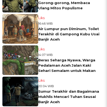
Gorong-gorong, Membaca
Ulang Mitos Populisme
Liks
16:46 WIB
Air Lumpur pun Diminum, Toilet
Terakhir di Gampong Kubu Usai
Banjir Aceh
Liks
14:07 WIB
Beras Seharga Nyawa, Warga
Pedalaman Aceh Jalan Kaki
Sehari Semalam untuk Makan
Liks
20:04 WIB
Sumur Terakhir dan Bagaimana
Mukhlis Mencari Tuhan Seusai
Banjir Aceh