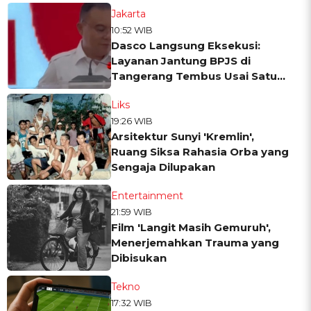
Jakarta
10:52 WIB
Dasco Langsung Eksekusi:
Layanan Jantung BPJS di
Tangerang Tembus Usai Satu
Panggilan Telepon
Liks
19:26 WIB
Arsitektur Sunyi 'Kremlin',
Ruang Siksa Rahasia Orba yang
Sengaja Dilupakan
Entertainment
21:59 WIB
Film 'Langit Masih Gemuruh',
Menerjemahkan Trauma yang
Dibisukan
Tekno
17:32 WIB