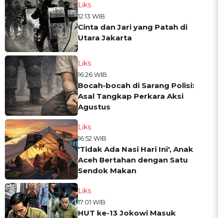
Liks
12:13 WIB
Cinta dan Jari yang Patah di
Utara Jakarta
Liks
16:26 WIB
Bocah-bocah di Sarang Polisi:
Asal Tangkap Perkara Aksi
Agustus
Liks
16:52 WIB
'Tidak Ada Nasi Hari Ini', Anak
Aceh Bertahan dengan Satu
Sendok Makan
Liks
17:01 WIB
HUT ke-13 Jokowi Masuk