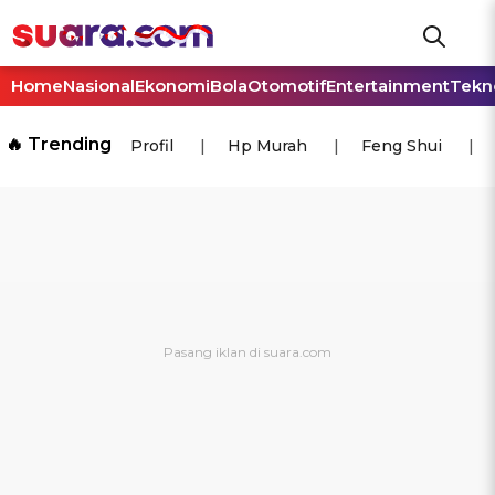
Home
Nasional
Ekonomi
Bola
Otomotif
Entertainment
Tekn
🔥 Trending
Profil
Hp Murah
Feng Shui