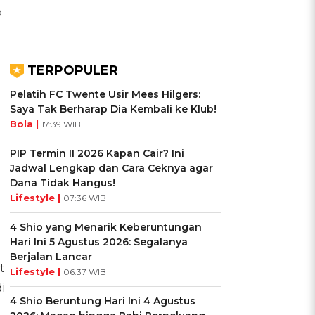
p
TERPOPULER
Pelatih FC Twente Usir Mees Hilgers:
Saya Tak Berharap Dia Kembali ke Klub!
Bola |
17:39 WIB
PIP Termin II 2026 Kapan Cair? Ini
Jadwal Lengkap dan Cara Ceknya agar
Dana Tidak Hangus!
Lifestyle |
07:36 WIB
4 Shio yang Menarik Keberuntungan
Hari Ini 5 Agustus 2026: Segalanya
Berjalan Lancar
t
Lifestyle |
06:37 WIB
i
4 Shio Beruntung Hari Ini 4 Agustus