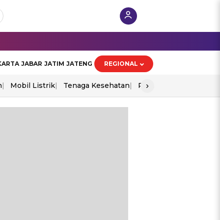
KARTA
JABAR
JATIM
JATENG
REGIONAL
›
n
Mobil Listrik
Tenaga Kesehatan
Perang As-Iran
Ekon