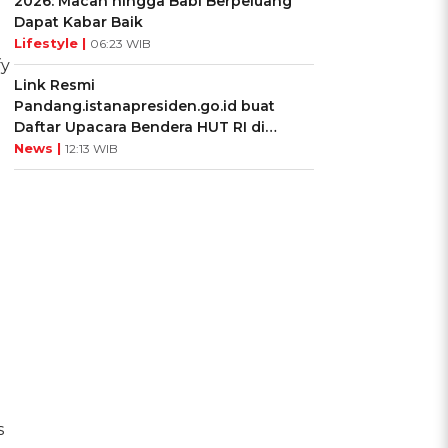
2026: Macan hingga Babi Berpeluang
Dapat Kabar Baik
Lifestyle |
06:23 WIB
fy
Link Resmi
Pandang.istanapresiden.go.id buat
Daftar Upacara Bendera HUT RI di
Istana Negara
News |
12:13 WIB
s