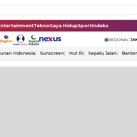
Entertainment
Tekno
Gaya Hidup
Sport
Indeks
REGIONAL:
JA
unan Indonesia
Sunscreen
Hut Ri
Sepatu Jalan
Bante