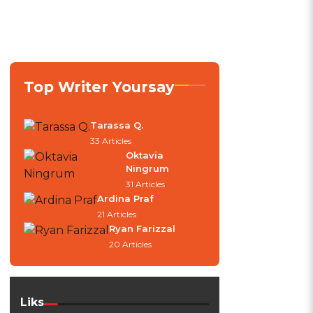
Top Writer Yoursay
Tarassa Q.
33 Articles
Oktavia
Ningrum
31 Articles
Ardina Praf
21 Articles
Ryan Farizzal
20 Articles
Liks