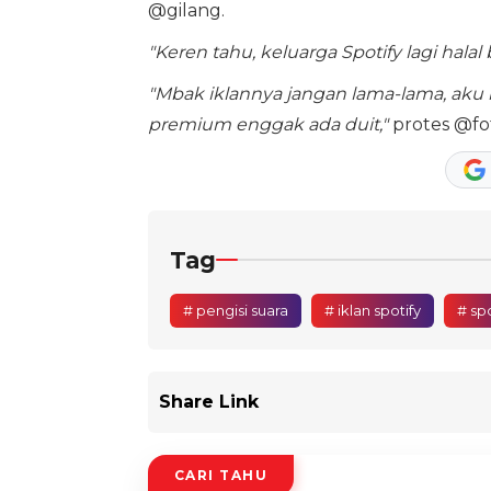
@gilang.
"Keren tahu, keluarga Spotify lagi halal b
"Mbak iklannya jangan lama-lama, aku 
premium enggak ada duit,"
protes @fot
Tag
# pengisi suara
# iklan spotify
# spo
Share Link
CARI TAHU