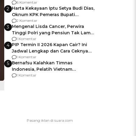
Gagalnya Negara Jamin Keamanan
6 Komentar
Harta Kekayaan Iptu Setya Budi Dias,
2
Oknum KPK Pemeras Bupati
Pemalang
2 Komentar
Mengenal Lisda Cancer, Perwira
3
Tinggi Polri yang Pensiun Tak Lama
Usai Jadi Brigjen
1 Komentar
PIP Termin II 2026 Kapan Cair? Ini
4
Jadwal Lengkap dan Cara Ceknya
agar Dana Tidak Hangus!
1 Komentar
Bernafsu Kalahkan Timnas
5
Indonesia, Pelatih Vietnam
Berencana Pakai Jimat di Pakansari
1 Komentar