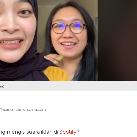
na)
ng mengisi suara iklan di
Spotify
?