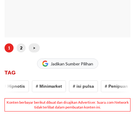
1
2
>
Jadikan Sumber Pilihan
TAG
# Hipnotis
# Minimarket
# isi pulsa
# Penipuan