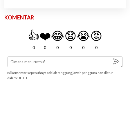
KOMENTAR
👍
❤️
😂
😧
😭
😡
0
0
0
0
0
0
Isi komentar sepenuhnya adalah tanggung jawab pengguna dan diatur
dalam UU ITE