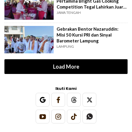
Pertamina Bright Gas Cooking
Competition Tegal Lahirkan Juara
Baru
JAWA TENGAH
Gebrakan Bentor Nazaruddin:
Misi 50 Kursi PRI dan Sinyal
Barometer Lampung
LAMPUNG
Load More
Ikuti Kami