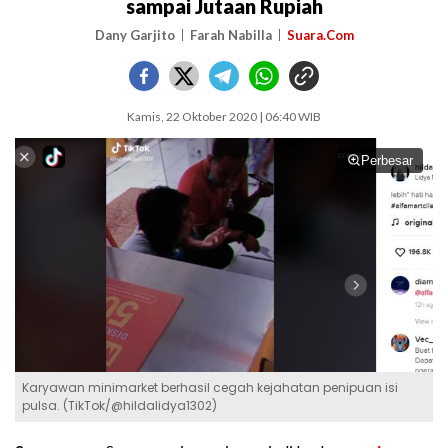
sampai Jutaan Rupiah
Dany Garjito
Farah Nabilla
Suara.Com
Kamis, 22 Oktober 2020 | 06:40 WIB
Perbesar
Karyawan minimarket berhasil cegah kejahatan penipuan isi
pulsa. (TikTok/@hildalidya1302)