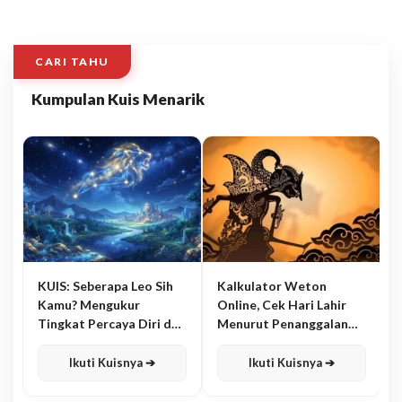
CARI TAHU
Kumpulan Kuis Menarik
KUIS: Seberapa Leo Sih
Kalkulator Weton
Kamu? Mengukur
Online, Cek Hari Lahir
Tingkat Percaya Diri dan
Menurut Penanggalan
Karisma
Jawa
Ikuti Kuisnya ➔
Ikuti Kuisnya ➔