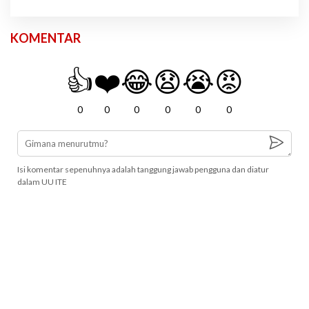
KOMENTAR
👍
❤️
😂
😧
😭
😡
0
0
0
0
0
0
Isi komentar sepenuhnya adalah tanggung jawab pengguna dan diatur
dalam UU ITE