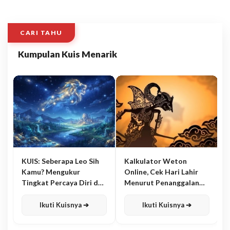
CARI TAHU
Kumpulan Kuis Menarik
KUIS: Seberapa Leo Sih
Kalkulator Weton
Kamu? Mengukur
Online, Cek Hari Lahir
Tingkat Percaya Diri dan
Menurut Penanggalan
Karisma
Jawa
Ikuti Kuisnya ➔
Ikuti Kuisnya ➔