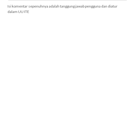
Isi komentar sepenuhnya adalah tanggung jawab pengguna dan diatur
dalam UU ITE