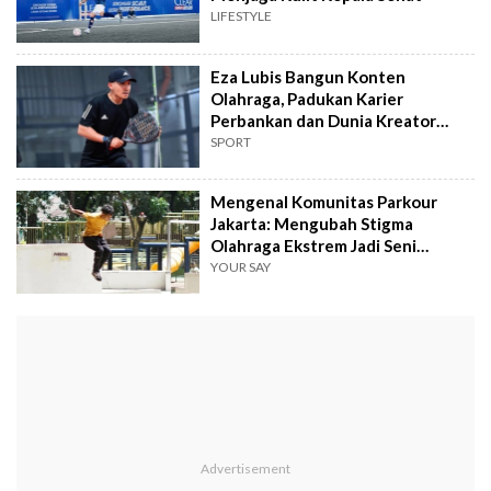
LIFESTYLE
Eza Lubis Bangun Konten
Olahraga, Padukan Karier
Perbankan dan Dunia Kreator
Digital
SPORT
Mengenal Komunitas Parkour
Jakarta: Mengubah Stigma
Olahraga Ekstrem Jadi Seni
Disiplin Tubuh
YOUR SAY