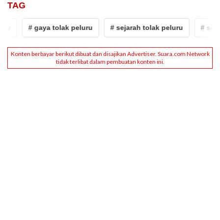
TAG
# gaya tolak peluru
# sejarah tolak peluru
# sejarah t