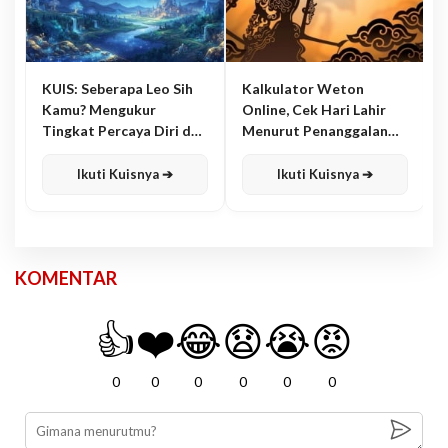
KUIS: Seberapa Leo Sih
Kalkulator Weton
Kamu? Mengukur
Online, Cek Hari Lahir
Tingkat Percaya Diri dan
Menurut Penanggalan
Karisma
Jawa
Ikuti Kuisnya ➔
Ikuti Kuisnya ➔
KOMENTAR
👍
❤️
😂
😧
😭
😡
0
0
0
0
0
0