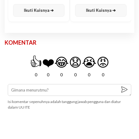
Karisma
Jawa
Ikuti Kuisnya ➔
Ikuti Kuisnya ➔
KOMENTAR
👍
❤️
😂
😧
😭
😡
0
0
0
0
0
0
Isi komentar sepenuhnya adalah tanggung jawab pengguna dan diatur
dalam UU ITE