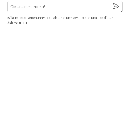
Isi komentar sepenuhnya adalah tanggung jawab pengguna dan diatur
dalam UU ITE