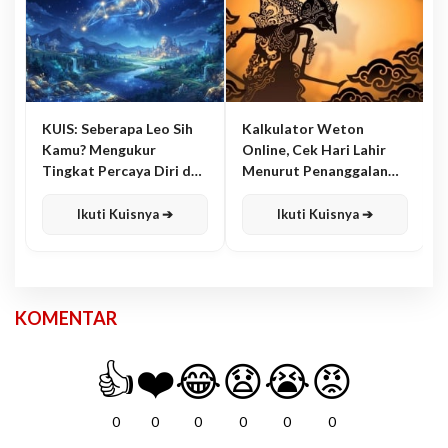
KUIS: Seberapa Leo Sih
Kalkulator Weton
Kamu? Mengukur
Online, Cek Hari Lahir
Tingkat Percaya Diri dan
Menurut Penanggalan
Karisma
Jawa
Ikuti Kuisnya ➔
Ikuti Kuisnya ➔
KOMENTAR
👍
❤️
😂
😧
😭
😡
0
0
0
0
0
0