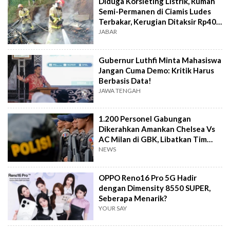
Diduga Korsleting Listrik, Rumah
Semi-Permanen di Ciamis Ludes
Terbakar, Kerugian Ditaksir Rp40
Juta
JABAR
Gubernur Luthfi Minta Mahasiswa
Jangan Cuma Demo: Kritik Harus
Berbasis Data!
JAWA TENGAH
1.200 Personel Gabungan
Dikerahkan Amankan Chelsea Vs
AC Milan di GBK, Libatkan Tim
Jibom hingga K-9
NEWS
OPPO Reno16 Pro 5G Hadir
dengan Dimensity 8550 SUPER,
Seberapa Menarik?
YOUR SAY