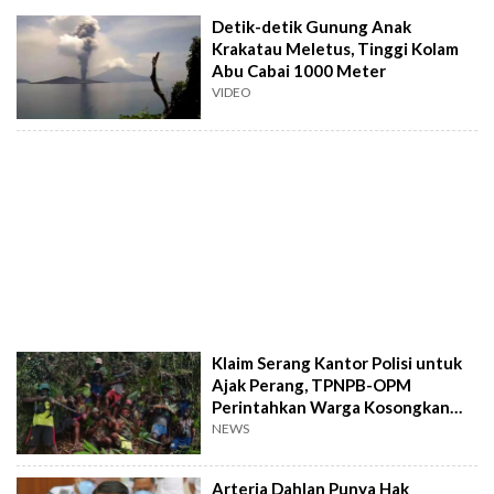
Detik-detik Gunung Anak
Krakatau Meletus, Tinggi Kolam
Abu Cabai 1000 Meter
VIDEO
Klaim Serang Kantor Polisi untuk
Ajak Perang, TPNPB-OPM
Perintahkan Warga Kosongkan
Intan Jaya
NEWS
Arteria Dahlan Punya Hak