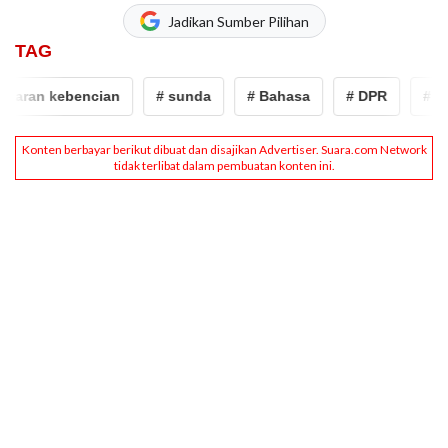
Jadikan Sumber Pilihan
TAG
aran kebencian
# sunda
# Bahasa
# DPR
# arter