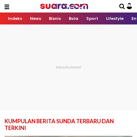
Indeks
News
Bisnis
Bola
Sport
Lifestyle
En
KUMPULAN BERITA SUNDA TERBARU DAN
TERKINI