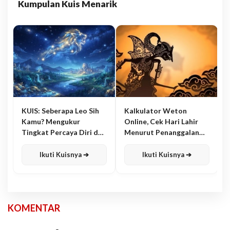
Kumpulan Kuis Menarik
KUIS: Seberapa Leo Sih
Kalkulator Weton
Kamu? Mengukur
Online, Cek Hari Lahir
Tingkat Percaya Diri dan
Menurut Penanggalan
Karisma
Jawa
Ikuti Kuisnya ➔
Ikuti Kuisnya ➔
KOMENTAR