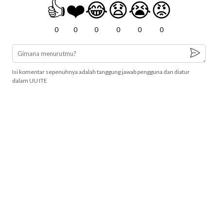
👍
❤️
😂
😧
😭
😡
0
0
0
0
0
0
Isi komentar sepenuhnya adalah tanggung jawab pengguna dan diatur
dalam UU ITE