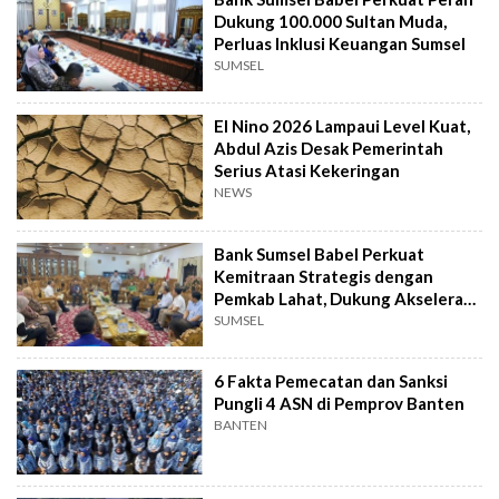
Dukung 100.000 Sultan Muda,
Perluas Inklusi Keuangan Sumsel
SUMSEL
El Nino 2026 Lampaui Level Kuat,
Abdul Azis Desak Pemerintah
Serius Atasi Kekeringan
NEWS
Bank Sumsel Babel Perkuat
Kemitraan Strategis dengan
Pemkab Lahat, Dukung Akselerasi
Ekonomi Daerah
SUMSEL
6 Fakta Pemecatan dan Sanksi
Pungli 4 ASN di Pemprov Banten
BANTEN