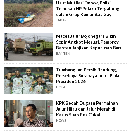
Usut Mutilasi Depok, Polisi
Temukan HP Pelaku Tergabung
dalam Grup Komunitas Gay
JABAR
Macet Jalur Bojonegara Bikin
Sopir Angkot Merugi, Pemprov
Banten Janjikan Keputusan Baru 4
Hari Lagi
BANTEN
Tumbangkan Persib Bandung,
Persebaya Surabaya Juara Piala
Presiden 2026
BOLA
KPK Bedah Dugaan Permainan
Jalur Hijau dan Jalur Merah di
Kasus Suap Bea Cukai
NEWS