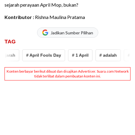
sejarah perayaan April Mop, bukan?
Kontributor :
Rishna Maulina Pratama
Jadikan Sumber Pilihan
TAG
jarah
# April Fools Day
# 1 April
# adalah
# Apri