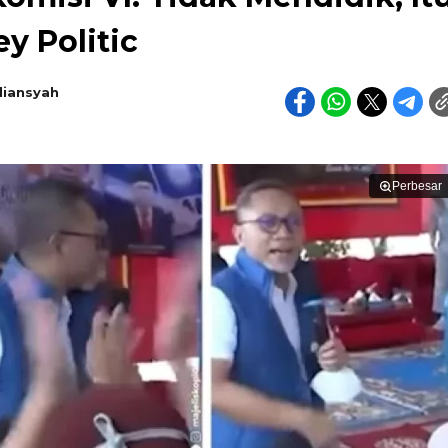
y Politic
diansyah
Perbesar