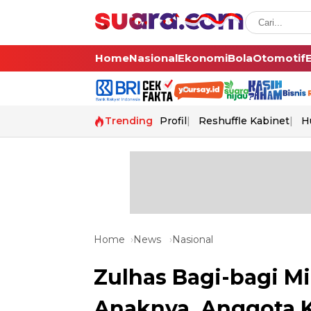
Home
Nasional
Ekonomi
Bola
Otomotif
Trending
Profil
Reshuffle Kabinet
H
Home
News
Nasional
Zulhas Bagi-bagi M
Anaknya, Anggota Ko