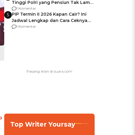
Tinggi Polri yang Pensiun Tak Lama
Usai Jadi Brigjen
1 Komentar
PIP Termin II 2026 Kapan Cair? Ini
5
Jadwal Lengkap dan Cara Ceknya
agar Dana Tidak Hangus!
1 Komentar
a
Top Writer Yoursay