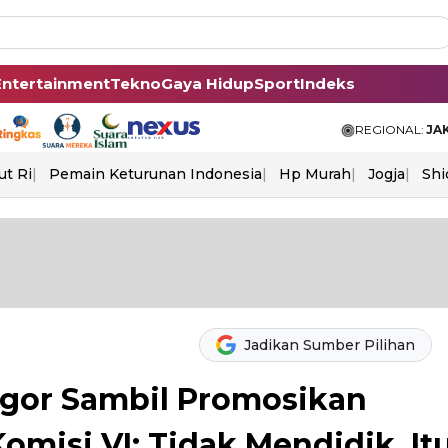
Entertainment
Tekno
Gaya Hidup
Sport
Indeks
REGIONAL:
JA
ut Ri
Pemain Keturunan Indonesia
Hp Murah
Jogja
Shi
Jadikan Sumber Pilihan
igor Sambil Promosikan
misi VI: Tidak Mendidik, It