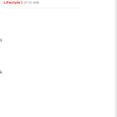
Lifestyle |
07:10 WIB
i
ak