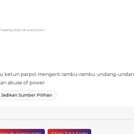
aku ketun parpol mengerti rambu-rambu undang-undan
an abuse of power.
Jadikan Sumber Pilihan
 minyak goreng gratis
# Futri Zulya Savitri