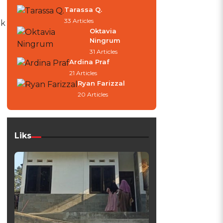
Tarassa Q.
33 Articles
ak
Oktavia
Ningrum
31 Articles
Ardina Praf
21 Articles
Ryan Farizzal
20 Articles
Liks