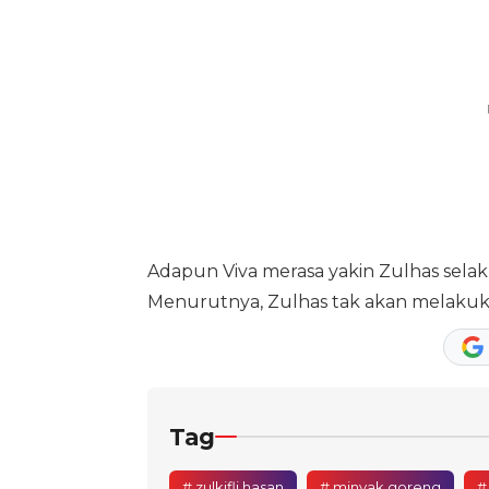
Adapun Viva merasa yakin Zulhas sel
Menurutnya, Zulhas tak akan melakuk
Tag
# zulkifli hasan
# minyak goreng
#