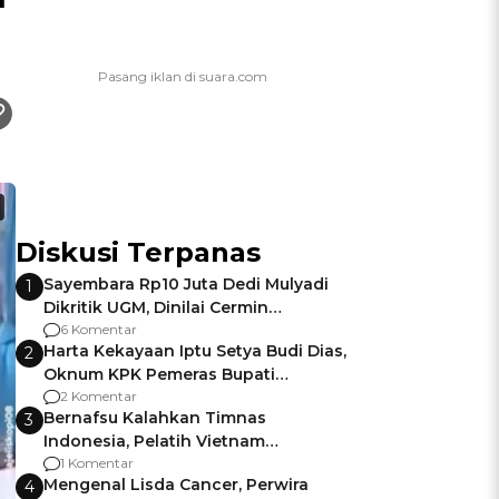
Diskusi Terpanas
Sayembara Rp10 Juta Dedi Mulyadi
1
Dikritik UGM, Dinilai Cermin
Gagalnya Negara Jamin Keamanan
6 Komentar
Harta Kekayaan Iptu Setya Budi Dias,
2
Oknum KPK Pemeras Bupati
Pemalang
2 Komentar
Bernafsu Kalahkan Timnas
3
Indonesia, Pelatih Vietnam
Berencana Pakai Jimat di Pakansari
1 Komentar
Mengenal Lisda Cancer, Perwira
4