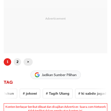
1
2
>
Jadikan Sumber Pilihan
TAG
ukun
# jokowi
# Tagih Utang
# ki sabdo jagad royo