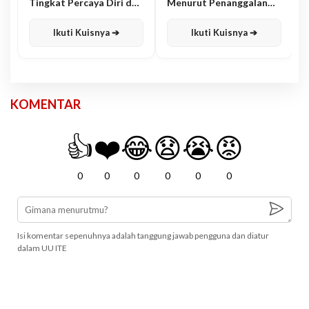
Tingkat Percaya Diri dan
Menurut Penanggalan
Karisma
Jawa
Ikuti Kuisnya ➔
Ikuti Kuisnya ➔
KOMENTAR
👍
❤️
😂
😧
😭
😡
0
0
0
0
0
0
Isi komentar sepenuhnya adalah tanggung jawab pengguna dan diatur
dalam UU ITE