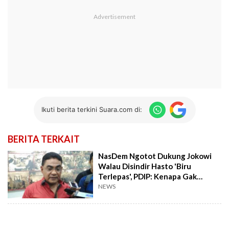
Ikuti berita terkini Suara.com di:
BERITA TERKAIT
NasDem Ngotot Dukung Jokowi
Walau Disindir Hasto 'Biru
Terlepas', PDIP: Kenapa Gak
Mundur Sekalian?
NEWS