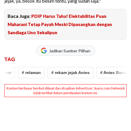
jejak, ya, besok itu belum tentu, yang sudah saja."
Baca Juga:
PDIP Harus Tahu! Elektabilitas Puan
Maharani Tetap Payah Meski Dipasangkan dengan
Sandiaga Uno Sekalipun
Jadikan Sumber Pilihan
TAG
zer
# relawan
# rekam jejak Anies
# Anies Basweda