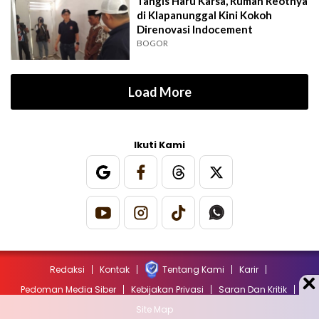
Tangis Haru Karsa, Rumah Reotnya
di Klapanunggal Kini Kokoh
Direnovasi Indocement
BOGOR
Load More
Ikuti Kami
Redaksi
Kontak
Tentang Kami
Karir
Pedoman Media Siber
Kebijakan Privasi
Saran Dan Kritik
Site Map