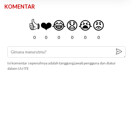
KOMENTAR
👍
❤️
😂
😧
😭
😡
0
0
0
0
0
0
Isi komentar sepenuhnya adalah tanggung jawab pengguna dan diatur
dalam UU ITE