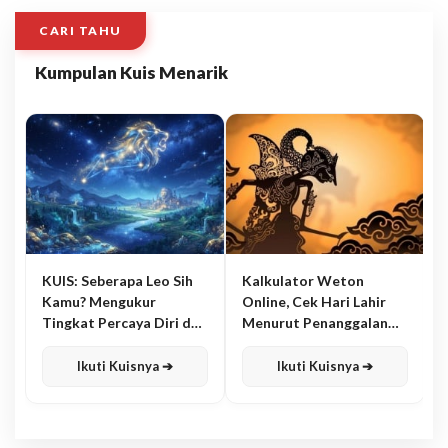
CARI TAHU
Kumpulan Kuis Menarik
KUIS: Seberapa Leo Sih
Kalkulator Weton
Kamu? Mengukur
Online, Cek Hari Lahir
Tingkat Percaya Diri dan
Menurut Penanggalan
Karisma
Jawa
Ikuti Kuisnya ➔
Ikuti Kuisnya ➔