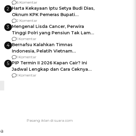
Gagalnya Negara Jamin Keamanan
6 Komentar
Harta Kekayaan Iptu Setya Budi Dias,
2
Oknum KPK Pemeras Bupati
Pemalang
2 Komentar
Mengenal Lisda Cancer, Perwira
3
Tinggi Polri yang Pensiun Tak Lama
Usai Jadi Brigjen
1 Komentar
Bernafsu Kalahkan Timnas
4
Indonesia, Pelatih Vietnam
Berencana Pakai Jimat di Pakansari
1 Komentar
PIP Termin II 2026 Kapan Cair? Ini
5
Jadwal Lengkap dan Cara Ceknya
agar Dana Tidak Hangus!
1 Komentar
pa