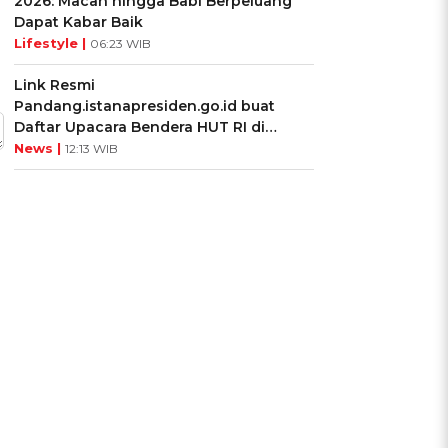
2026: Macan hingga Babi Berpeluang
Dapat Kabar Baik
Lifestyle |
06:23 WIB
Link Resmi
Pandang.istanapresiden.go.id buat
Daftar Upacara Bendera HUT RI di
Istana Negara
News |
12:13 WIB