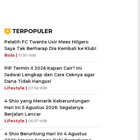
TERPOPULER
Pelatih FC Twente Usir Mees Hilgers:
Saya Tak Berharap Dia Kembali ke Klub!
Bola |
17:39 WIB
UIS: Sepatu Mana yang
KUIS: Seberapa Kenal
PIP Termin II 2026 Kapan Cair? Ini
Cocok dengan
Kamu dengan Si Zodiak
Jadwal Lengkap dan Cara Ceknya agar
Kepribadianmu?
Cancer?
Dana Tidak Hangus!
Lifestyle |
07:36 WIB
Ikuti Kuisnya ➔
Ikuti Kuisnya ➔
4 Shio yang Menarik Keberuntungan
Hari Ini 5 Agustus 2026: Segalanya
Berjalan Lancar
Lifestyle |
06:37 WIB
4 Shio Beruntung Hari Ini 4 Agustus