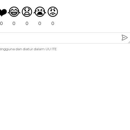
❤️
😂
😧
😭
😡
0
0
0
0
0
engguna dan diatur dalam UU ITE