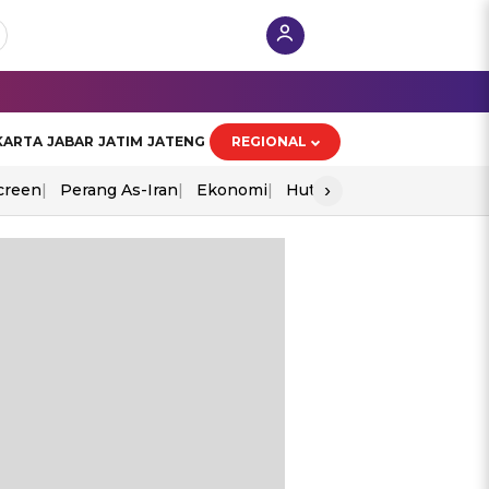
KARTA
JABAR
JATIM
JATENG
REGIONAL
›
creen
Perang As-Iran
Ekonomi
Hut Ri