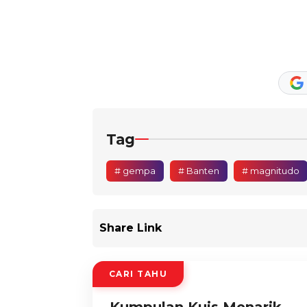
Tag
# gempa
# Banten
# magnitudo
Share Link
CARI TAHU
Kumpulan Kuis Menarik