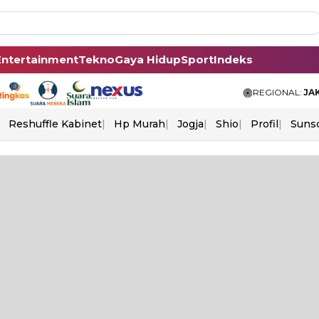
Entertainment
Tekno
Gaya Hidup
Sport
Indeks
REGIONAL:
JA
Reshuffle Kabinet
Hp Murah
Jogja
Shio
Profil
Suns