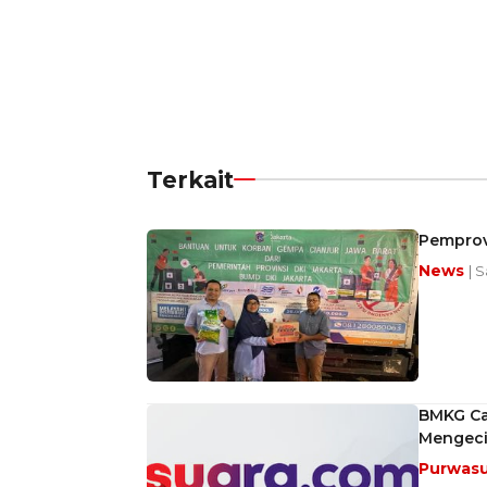
Terkait
Pemprov
News
| 
BMKG Cat
Mengeci
Purwas