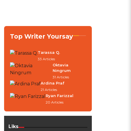
Top Writer Yoursay
Tarassa Q.
33 Articles
Oktavia
Ningrum
31 Articles
Ardina Praf
21 Articles
Ryan Farizzal
20 Articles
Liks