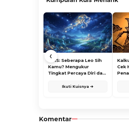
❮
KUIS: Seberapa Leo Sih
Kalk
Kamu? Mengukur
Cek 
Tingkat Percaya Diri dan
Pena
Karisma
Ikuti Kuisnya ➔
Komentar