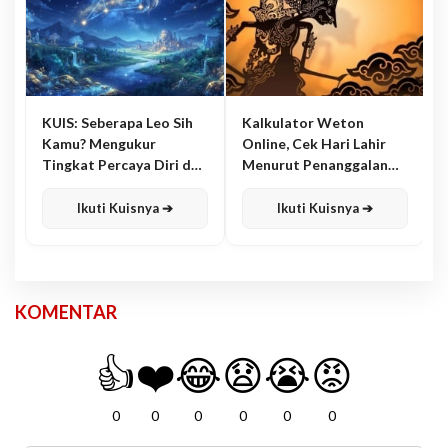
KUIS: Seberapa Leo Sih
Kalkulator Weton
Kamu? Mengukur
Online, Cek Hari Lahir
Tingkat Percaya Diri dan
Menurut Penanggalan
Karisma
Jawa
Ikuti Kuisnya ➔
Ikuti Kuisnya ➔
KOMENTAR
👍
❤️
😂
😧
😭
😡
0
0
0
0
0
0