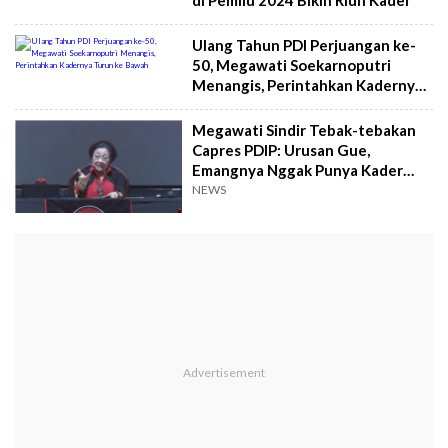
Ulang Tahun PDI Perjuangan ke-
50, Megawati Soekarnoputri
Menangis, Perintahkan Kadernya
Turun ke Bawah
Megawati Sindir Tebak-tebakan
Capres PDIP: Urusan Gue,
Emangnya Nggak Punya Kader
Sendiri?
NEWS