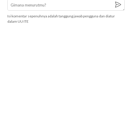
Isi komentar sepenuhnya adalah tanggung jawab pengguna dan diatur
dalam UU ITE