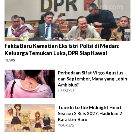
Fakta Baru Kematian Eks Istri Polisi di Medan:
Keluarga Temukan Luka, DPR Siap Kawal
NEWS
Perbedaan Sifat Virgo Agustus
dan September, Mana yang Lebih
Ambisius?
LIFESTYLE
Tune In to the Midnight Heart
Season 2 Rilis 2027, Hadirkan 2
Karakter Baru
YOUR SAY