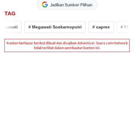
Jadikan Sumber Pilihan
TAG
wati
# Megawati Soekarnoputri
# capres
# PDIP