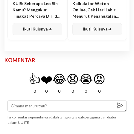
KUIS: Seberapa Leo Sih
Kalkulator Weton
Kamu? Mengukur
Online, Cek Hari Lahir
Tingkat Percaya Diri dan
Menurut Penanggalan
Karisma
Jawa
Ikuti Kuisnya ➔
Ikuti Kuisnya ➔
KOMENTAR
👍
❤️
😂
😧
😭
😡
0
0
0
0
0
0
Isi komentar sepenuhnya adalah tanggung jawab pengguna dan diatur
dalam UU ITE