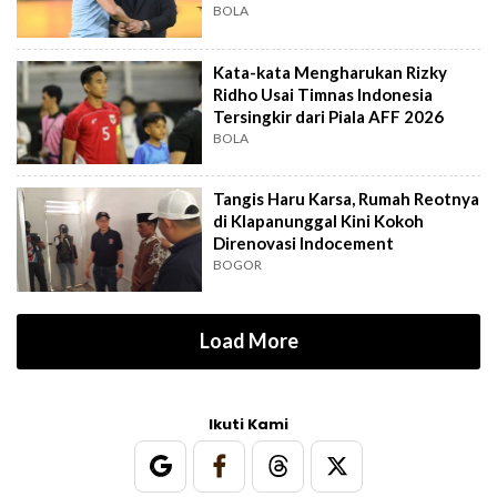
Out?
BOLA
Kata-kata Mengharukan Rizky
Ridho Usai Timnas Indonesia
Tersingkir dari Piala AFF 2026
BOLA
Tangis Haru Karsa, Rumah Reotnya
di Klapanunggal Kini Kokoh
Direnovasi Indocement
BOGOR
Load More
Ikuti Kami