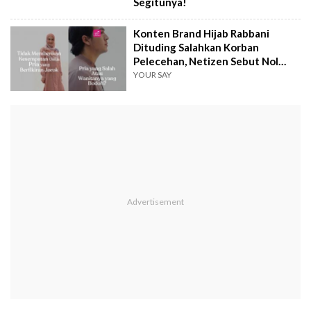
Segitunya!
Konten Brand Hijab Rabbani
Dituding Salahkan Korban
Pelecehan, Netizen Sebut Nol
Empati
YOUR SAY