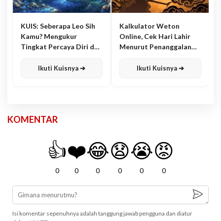
KUIS: Seberapa Leo Sih
Kalkulator Weton
Kamu? Mengukur
Online, Cek Hari Lahir
Tingkat Percaya Diri dan
Menurut Penanggalan
Karisma
Jawa
Ikuti Kuisnya ➔
Ikuti Kuisnya ➔
KOMENTAR
👍
❤️
😂
😧
😭
😡
0
0
0
0
0
0
Isi komentar sepenuhnya adalah tanggung jawab pengguna dan diatur