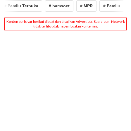
# Pemilu Terbuka
# bamsoet
# MPR
# Pemilu
# P