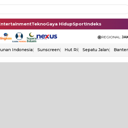
Entertainment
Tekno
Gaya Hidup
Sport
Indeks
REGIONAL:
JA
unan Indonesia
Sunscreen
Hut Ri
Sepatu Jalan
Bante