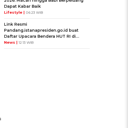
2026: Macan hingga Babi Berpeluang
Dapat Kabar Baik
Lifestyle |
06:23 WIB
Link Resmi
Pandang.istanapresiden.go.id buat
Daftar Upacara Bendera HUT RI di
Istana Negara
News |
12:13 WIB
a