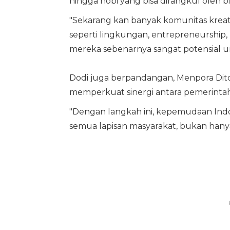
hingga hobi yang bisa dirangkul oleh bir
"Sekarang kan banyak komunitas kreatif
seperti lingkungan, entrepreneurship, b
mereka sebenarnya sangat potensial unt
Dodi juga berpandangan, Menpora Dit
memperkuat sinergi antara pemerinta
"Dengan langkah ini, kepemudaan Indo
semua lapisan masyarakat, bukan hanya se