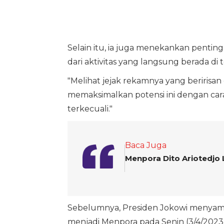
Selain itu, ia juga menekankan pentingn
dari aktivitas yang langsung berada di
"Melihat jejak rekamnya yang beririsan
memaksimalkan potensi ini dengan cara
terkecuali."
Baca Juga
Menpora Dito Ariotedjo
Sebelumnya, Presiden Jokowi menyampa
menjadi Menpora pada Senin (3/4/2023)