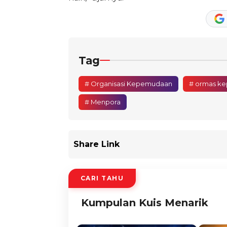
Tag
# Organisasi Kepemudaan
# ormas k
# Menpora
Share Link
CARI TAHU
Kumpulan Kuis Menarik