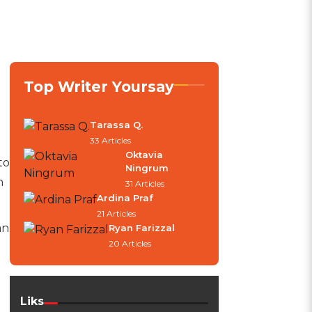
Top Writer Yoursay
Tarassa Q.
33 Articles
Oktavia
to
Ningrum
n
31 Articles
Ardina Praf
21 Articles
an
Ryan Farizzal
20 Articles
Liks