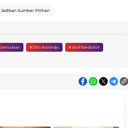
Jadikan Sumber Pilihan
epemudaan
# Dito Ariotedjo
# dodi faedlulloh