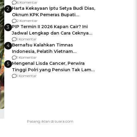
Gagalnya Negara Jamin Keamanan
6 Komentar
Harta Kekayaan Iptu Setya Budi Dias,
2
Oknum KPK Pemeras Bupati
Pemalang
2 Komentar
PIP Termin II 2026 Kapan Cair? Ini
3
Jadwal Lengkap dan Cara Ceknya
agar Dana Tidak Hangus!
1 Komentar
Bernafsu Kalahkan Timnas
4
Indonesia, Pelatih Vietnam
Berencana Pakai Jimat di Pakansari
1 Komentar
Mengenal Lisda Cancer, Perwira
5
Tinggi Polri yang Pensiun Tak Lama
Usai Jadi Brigjen
1 Komentar