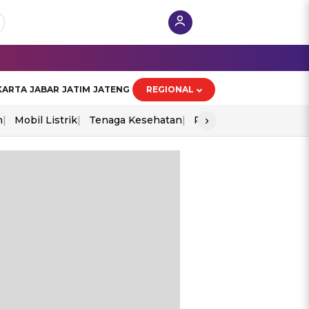
KARTA
JABAR
JATIM
JATENG
REGIONAL
›
n
Mobil Listrik
Tenaga Kesehatan
Perang As-Iran
Ekon