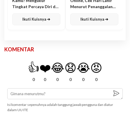
Kamu? Mengukur
Online, Cek Hari Lahir
Tingkat Percaya Diri dan
Menurut Penanggalan
Karisma
Jawa
Ikuti Kuisnya ➔
Ikuti Kuisnya ➔
KOMENTAR
👍
❤️
😂
😧
😭
😡
0
0
0
0
0
0
Isi komentar sepenuhnya adalah tanggung jawab pengguna dan diatur
dalam UU ITE