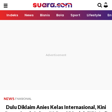
Indeks
News
Bisnis
Bola
Sport
Lifestyle
En
NEWS
/
NASIONAL
Dulu Diklaim Anies Kelas Internasional, Kini