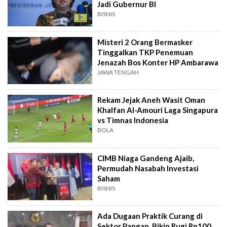
Jadi Gubernur BI
BISNIS
Misteri 2 Orang Bermasker
Tinggalkan TKP Penemuan
Jenazah Bos Konter HP Ambarawa
JAWA TENGAH
Rekam Jejak Aneh Wasit Oman
Khalfan Al-Amouri Laga Singapura
vs Timnas Indonesia
BOLA
CIMB Niaga Gandeng Ajaib,
Permudah Nasabah Investasi
Saham
BISNIS
Ada Dugaan Praktik Curang di
Sektor Pangan, Bikin Rugi Rp100