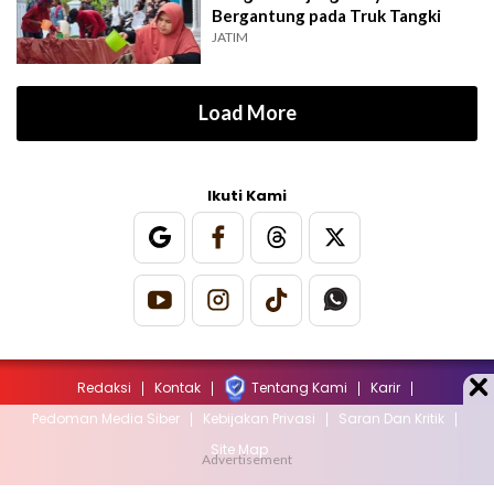
Bergantung pada Truk Tangki
JATIM
Load More
Ikuti Kami
Redaksi
Kontak
Tentang Kami
Karir
Pedoman Media Siber
Kebijakan Privasi
Saran Dan Kritik
Site Map