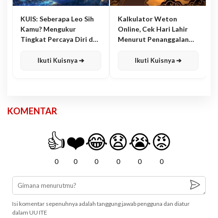
KUIS: Seberapa Leo Sih
Kalkulator Weton
Kamu? Mengukur
Online, Cek Hari Lahir
Tingkat Percaya Diri dan
Menurut Penanggalan
Karisma
Jawa
Ikuti Kuisnya ➔
Ikuti Kuisnya ➔
KOMENTAR
👍
❤️
😂
😧
😭
😡
0
0
0
0
0
0
Isi komentar sepenuhnya adalah tanggung jawab pengguna dan diatur
dalam UU ITE