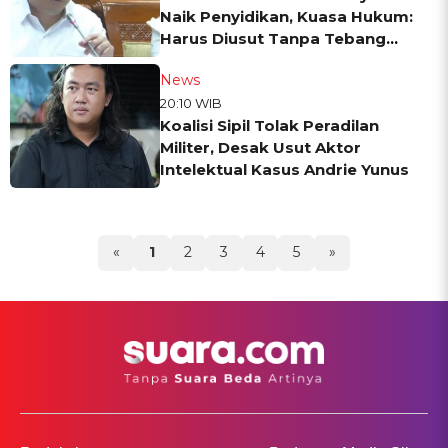
Naik Penyidikan, Kuasa Hukum:
Harus Diusut Tanpa Tebang
Pilih
News
20:10 WIB
Koalisi Sipil Tolak Peradilan
Militer, Desak Usut Aktor
Intelektual Kasus Andrie Yunus
«
1
2
3
4
5
»