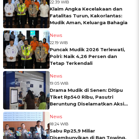
22:39 WIB
Klaim Angka Kecelakaan dan
Fatalitas Turun, Kakorlantas:
Mudik Aman, Keluarga Bahagia
News
22:19 WIB
Puncak Mudik 2026 Terlewati,
Polri: Naik 4,26 Persen dan
Tetap Terkendali
News
19:05 WIB
Drama Mudik di Senen: Ditipu
Tiket Rp540 Ribu, Pasutri
Beruntung Diselamatkan Aksi
Cepat Polisi
News
18:24 WIB
Sabu Rp25,9 Miliar
Disembunyikan di Ban Towing,