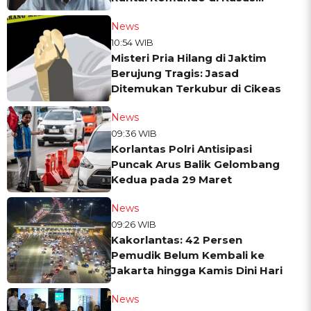
Andrie Yunus
News
10:54 WIB
Misteri Pria Hilang di Jaktim
Berujung Tragis: Jasad
Ditemukan Terkubur di Cikeas
News
09:36 WIB
Korlantas Polri Antisipasi
Puncak Arus Balik Gelombang
Kedua pada 29 Maret
News
09:26 WIB
Kakorlantas: 42 Persen
Pemudik Belum Kembali ke
Jakarta hingga Kamis Dini Hari
News