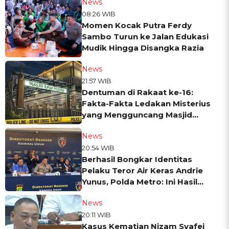
News
08:26 WIB
Momen Kocak Putra Ferdy
Sambo Turun ke Jalan Edukasi
Mudik Hingga Disangka Razia
News
21:57 WIB
Dentuman di Rakaat ke-16:
Fakta-Fakta Ledakan Misterius
yang Mengguncang Masjid
Raya Pesona Jember
News
20:54 WIB
Berhasil Bongkar Identitas
Pelaku Teror Air Keras Andrie
Yunus, Polda Metro: Ini Hasil
Scientific
News
20:11 WIB
Kasus Kematian Nizam Syafei