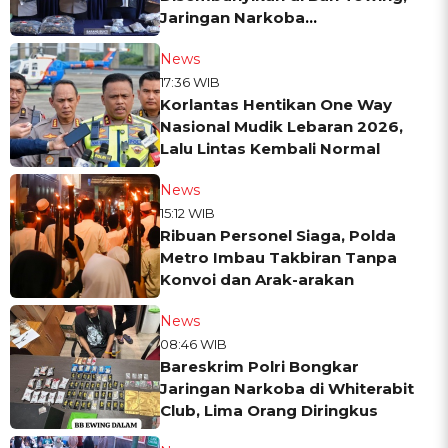
Jaringan Narkoba
MedanJakarta Dibekuk Saat
News
Mudik
17:36 WIB
Korlantas Hentikan One Way
Nasional Mudik Lebaran 2026,
Lalu Lintas Kembali Normal
News
15:12 WIB
Ribuan Personel Siaga, Polda
Metro Imbau Takbiran Tanpa
Konvoi dan Arak-arakan
News
08:46 WIB
Bareskrim Polri Bongkar
Jaringan Narkoba di Whiterabit
Club, Lima Orang Diringkus