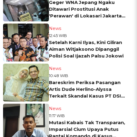
Geger WNA Jepang Ngaku
Ditawari Prostitusi Anak
'Perawan' di Lokasari Jakarta
Barat
News
12:45 WIB
Setelah Karni Ilyas, Kini Giliran
Aiman Witjaksono Dipanggil
Polisi Soal Ijazah Palsu Jokowi
News
10:48 WIB
Bareskrim Periksa Pasangan
Artis Dude Herlino-Alyssa
Terkait Skandal Kasus PT DSI
Rp2,4 Triliun
News
11:17 WIB
Mutasi Kabais Tak Transparan,
Imparsial Cium Upaya Putus
Rantai Komando di Kasus