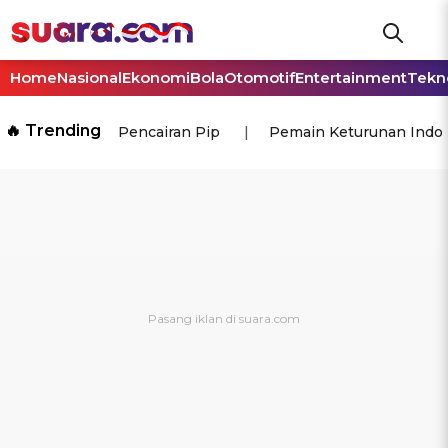
Home
Nasional
Ekonomi
Bola
Otomotif
Entertainment
Tekn
🔥 Trending
Pencairan Pip
Pemain Keturunan Indo